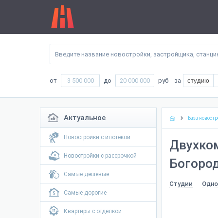
от
до
руб
за
студию
Актуальное
База новостр
Новостройки с ипотекой
Двухко
Новостройки с рассрочкой
Богород
Самые дешевые
Студии
Одно
Самые дорогие
Квартиры с отделкой