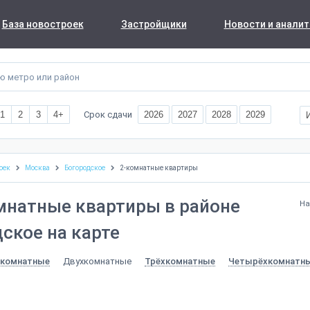
База новостроек
Застройщики
Новости и аналит
Срок сдачи
1
2
3
4+
2026
2027
2028
2029
оек
Москва
Богородское
2-комнатные квартиры
мнатные квартиры в районе
На
ское на карте
Двухкомнатные
комнатные
Трёхкомнатные
Четырёхкомнатн