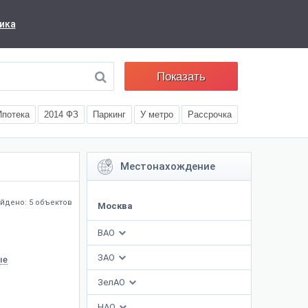
ика
Показать
Ипотека
2014 ФЗ
Паркинг
У метро
Рассрочка
Местонахождение
йдено: 5 объектов
Москва
ВАО
ЗАО
ые
ЗелАО
НАО