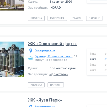
Сдача:
3 квартал 2020
Застройщик:
INGRAD
ИПОТЕКА
РАССРОЧКА
214 ФЗ
ПАРКИНГ
ЖК «Соколиный форт»
Богородское
1ккв
о
Бульвар Рокоссовского
, 11
2ккв
о
минут на транспорте
3ккв
о
Сдача:
Полностью сдан
4ккв
о
Застройщик:
«Донстрой»
ИПОТЕКА
ПАРКИНГ
ЖК «Яуза Парк»
Богородское