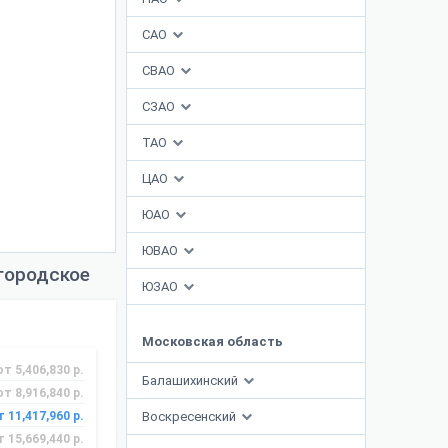
САО
СВАО
СЗАО
ТАО
ЦАО
ЮАО
ЮВАО
городское
ЮЗАО
Московская область
от 5,406,830 р.
Балашихинский
от 8,916,840 р.
т 11,417,960 р.
Воскресенский
т 15,669,440 р.