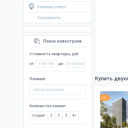
Квартиры у метро
Ещё варианты
Поиск новостроек
Стоимость квартиры, руб:
от
до
Купить двух
Локация:
3.5
Количество комнат:
студию
1
2
3
4+