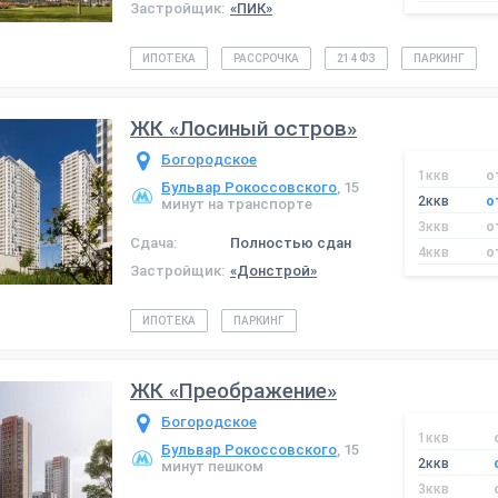
Застройщик:
«ПИК»
ИПОТЕКА
РАССРОЧКА
214 ФЗ
ПАРКИНГ
ЖК «Лосиный остров»
Богородское
1ккв
о
Бульвар Рокоссовского
, 15
2ккв
о
минут на транспорте
3ккв
о
Сдача:
Полностью сдан
4ккв
о
Застройщик:
«Донстрой»
ИПОТЕКА
ПАРКИНГ
ЖК «Преображение»
Богородское
1ккв
Бульвар Рокоссовского
, 15
2ккв
минут пешком
3ккв