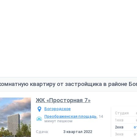
комнатную квартиру от застройщика в районе Бо
ЖК «Просторная 7»
Богородское
Студия
Преображенская площадь
, 14
1ккв
минут пешком
2ккв
о
Сдача:
3 квартал 2022
3ккв
о