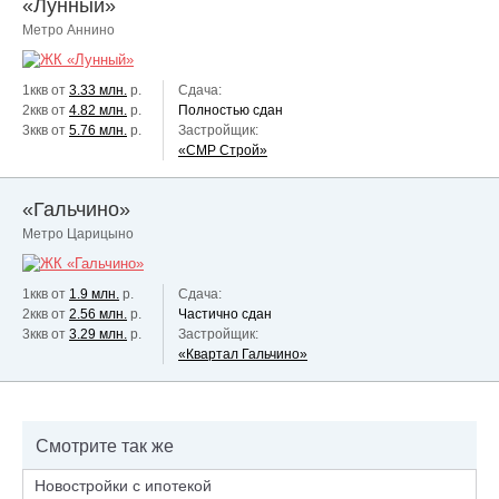
«Лунный»
Метро Аннино
1ккв от
3.33 млн.
р.
Сдача:
2ккв от
4.82 млн.
р.
Полностью сдан
3ккв от
5.76 млн.
р.
Застройщик:
«СМР Строй»
«Гальчино»
Метро Царицыно
1ккв от
1.9 млн.
р.
Сдача:
2ккв от
2.56 млн.
р.
Частично сдан
3ккв от
3.29 млн.
р.
Застройщик:
«Квартал Гальчино»
Смотрите так же
Новостройки с ипотекой