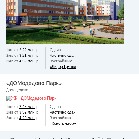
1ккв от
2.22 млн.
р.
Сдача:
2ккв от
3.21 млн.
р.
Частично сдан
3ккв от
4.52 млн.
р.
Застройщик:
«Лидер Групп»
«ДОМодедово Парк»
Домодедово
1ккв от
2.48 млн.
р.
Сдача:
2ккв от
3.52 млн.
р.
Частично сдан
3ккв от
4.29 млн.
р.
Застройщик:
«Конструктор»