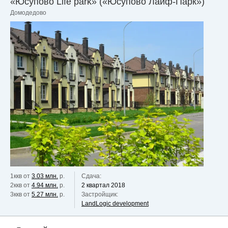
«Юсупово Life park» («Юсупово Лайф-Парк»)
Домодедово
1ккв от
3.03 млн.
р.
Сдача:
2ккв от
4.94 млн.
р.
2 квартал 2018
3ккв от
5.27 млн.
р.
Застройщик:
LandLogic development