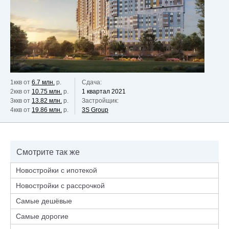
1ккв от
6.7 млн.
р.
Сдача:
2ккв от
10.75 млн.
р.
1 квартал 2021
3ккв от
13.82 млн.
р.
Застройщик:
4ккв от
19.86 млн.
р.
3S Grouр
Смотрите так же
Новостройки с ипотекой
Новостройки с рассрочкой
Самые дешёвые
Самые дорогие