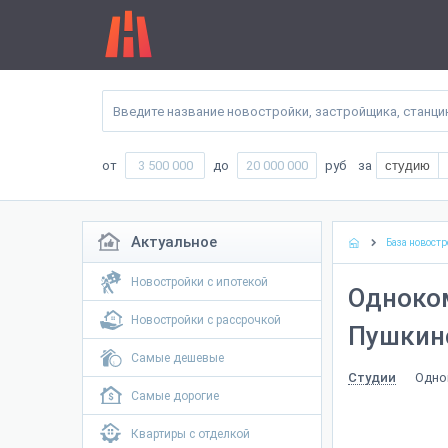
от
до
руб
за
студию
Актуальное
База новостр
Новостройки с ипотекой
Одноко
Новостройки с рассрочкой
Пушкинс
Самые дешевые
Одно
Студии
Самые дорогие
Квартиры с отделкой