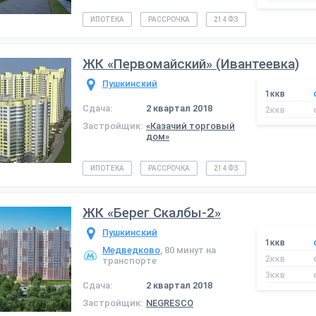
ИПОТЕКА
РАССРОЧКА
214 ФЗ
ЖК «Первомайский» (Ивантеевка)
Пушкинский
1ккв
Сдача:
2 квартал 2018
2ккв
Застройщик:
«Казачий торговый
дом»
ИПОТЕКА
РАССРОЧКА
214 ФЗ
ЖК «Берег Скалбы-2»
Пушкинский
1ккв
Медведково
, 80 минут на
2ккв
транспорте
3ккв
Сдача:
2 квартал 2018
Застройщик:
NEGRESCO