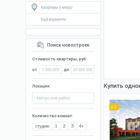
Квартиры у метро
Ещё варианты
Поиск новостроек
Стоимость квартиры, руб:
от
до
Купить одно
Локация:
3.0
Количество комнат:
студию
1
2
3
4+