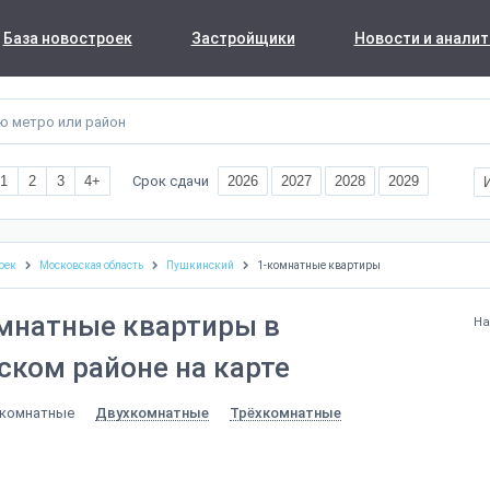
База новостроек
Застройщики
Новости и аналит
Срок сдачи
1
2
3
4+
2026
2027
2028
2029
оек
Московская область
Пушкинский
1-комнатные квартиры
мнатные квартиры в
На
ком районе на карте
комнатные
Двухкомнатные
Трёхкомнатные