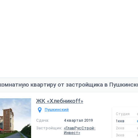
комнатную квартиру от застройщика в Пушкинск
ЖК «Хлебникоff»
Пушкинский
Студия
Сдача:
4 квартал 2019
1ккв
Застройщик:
«ГлавРусСтрой-
2ккв
Инвест»
3ккв