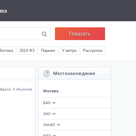
ика
Показать
Ипотека
2014 ФЗ
Паркинг
У метро
Рассрочка
Местонахождение
йдено: 9 объектов
Москва
ВАО
ЗАО
ЗелАО
НАО