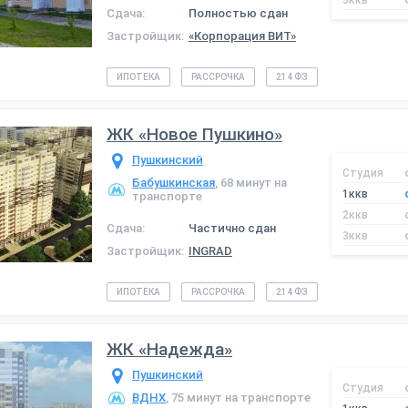
3ккв
Сдача:
Полностью сдан
Застройщик:
«Корпорация ВИТ»
ИПОТЕКА
РАССРОЧКА
214 ФЗ
ЖК «Новое Пушкино»
Пушкинский
Студия
Бабушкинская
, 68 минут на
1ккв
транспорте
2ккв
Сдача:
Частично сдан
3ккв
Застройщик:
INGRAD
ИПОТЕКА
РАССРОЧКА
214 ФЗ
ЖК «Надежда»
Пушкинский
Студия
ВДНХ
, 75 минут на транспорте