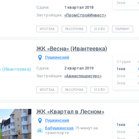
2ккв
Сдача:
1 квартал 2018
Застройщик:
«ПромСтройИнвест»
ИПОТЕКА
РАССРОЧКА
214 ФЗ
ПАРКИНГ
ЖК «Весна» (Ивантеевка)
Пушкинский
Студия
Сдача:
2 квартал 2019
1ккв
Застройщик:
«Авиаспецресурс»
2ккв
3ккв
ИПОТЕКА
РАССРОЧКА
214 ФЗ
ЖК «Квартал в Лесном»
Пушкинский
1ккв
Бабушкинская
, 75 минут на
2ккв
транспорте