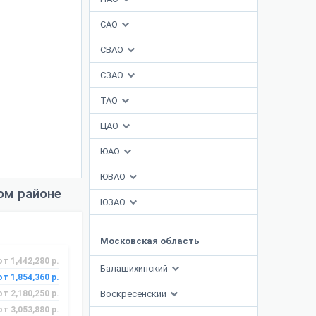
САО
СВАО
СЗАО
ТАО
ЦАО
ЮАО
ЮВАО
ом районе
ЮЗАО
Московская область
от 1,442,280 р.
Балашихинский
от 1,854,360 р.
от 2,180,250 р.
Воскресенский
от 3,053,880 р.