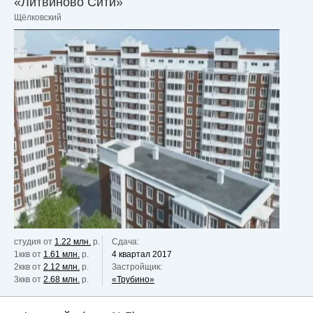
«Литвиново Сити»
Щёлковский
студия от
1.22 млн.
р.
Сдача:
1ккв от
1.61 млн.
р.
4 квартал 2017
2ккв от
2.12 млн.
р.
Застройщик:
3ккв от
2.68 млн.
р.
«Трубино»