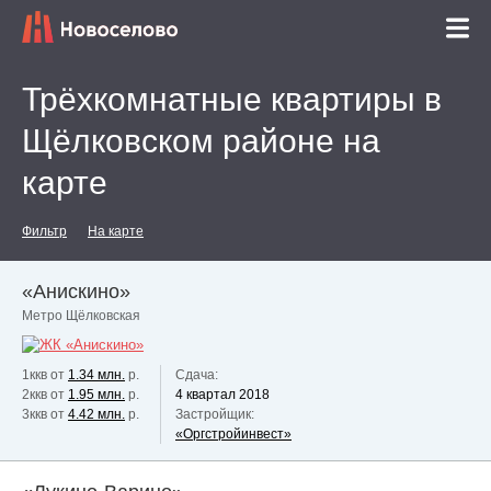
Трёхкомнатные квартиры в
Щёлковском районе на
карте
Фильтр
На карте
«Анискино»
Метро Щёлковская
1ккв от
1.34 млн.
р.
Сдача:
2ккв от
1.95 млн.
р.
4 квартал 2018
3ккв от
4.42 млн.
р.
Застройщик:
«Оргстройинвест»