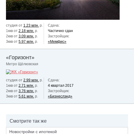
студия от
1.23 млн.
р.
Сдача:
1ккв от
2.18 млн.
р.
Частично сдан
2ккв от
3.09 млн.
р.
Застройщик:
3ккв от
5.97 млн.
р.
«Мемфис»
«Горизонт»
Метро Щёлковская
студия от
2.99 млн.
р.
Сдача:
1ккв от
2.71 млн.
р.
4 квартал 2017
2ккв от
3.76 млн.
р.
Застройщик:
3ккв от
5.61 млн.
р.
«Бизнеслэнд»
Смотрите так же
Новостройки с ипотекой