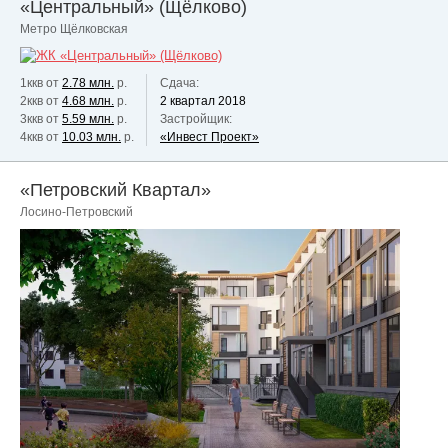
«Центральный» (Щёлково)
Метро Щёлковская
1ккв от
2.78 млн.
р.
Сдача:
2ккв от
4.68 млн.
р.
2 квартал 2018
3ккв от
5.59 млн.
р.
Застройщик:
4ккв от
10.03 млн.
р.
«Инвест Проект»
«Петровский Квартал»
Лосино-Петровский