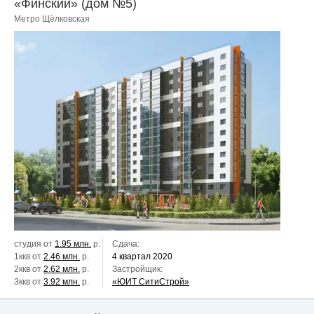
«Финский» (дом №5)
Метро Щёлковская
студия от
1.95 млн.
р.
Сдача:
1ккв от
2.46 млн.
р.
4 квартал 2020
2ккв от
2.62 млн.
р.
Застройщик:
3ккв от
3.92 млн.
р.
«ЮИТ СитиСтрой»