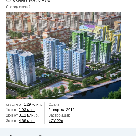
«Лукино-Варино»
Свердловский
студия от
1.29 млн.
р.
Сдача:
1ккв от
1.93 млн.
р.
3 квартал 2018
2ккв от
3.12 млн.
р.
Застройщик:
3ккв от
4.88 млн.
р.
«СУ 22»