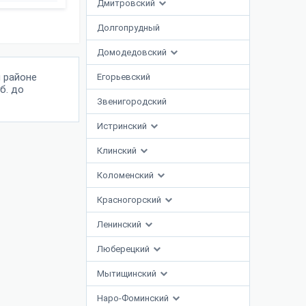
Дмитровский
Долгопрудный
Домодедовский
 районе
Егорьевский
б. до
Звенигородский
Истринский
Клинский
Коломенский
Красногорский
Ленинский
Люберецкий
Мытищинский
Наро-Фоминский