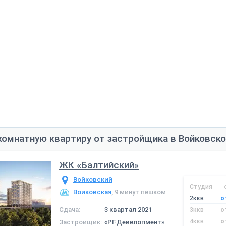
комнатную квартиру от застройщика в Войковск
ЖК «Балтийский»
Войковский
Студия
Войковская
, 9 минут пешком
2ккв
о
Сдача:
3 квартал 2021
3ккв
о
4ккв
о
Застройщик:
«РГ-Девелопмент»