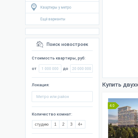
Квартиры у метро
Ещё варианты
Поиск новостроек
Стоимость квартиры, руб:
от
до
Купить двух
Локация:
4.0
Количество комнат:
студию
1
2
3
4+