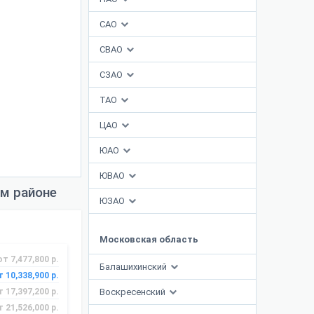
САО
СВАО
СЗАО
ТАО
ЦАО
ЮАО
ЮВАО
ом районе
ЮЗАО
Московская область
от 7,477,800 р.
Балашихинский
т 10,338,900 р.
т 17,397,200 р.
Воскресенский
т 21,526,000 р.