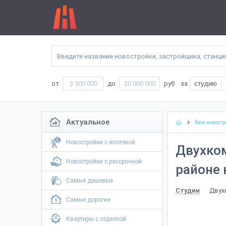
от
до
руб
за
студию
Актуальное
База новостр
Новостройки с ипотекой
Двухко
Новостройки с рассрочкой
районе 
Самые дешевые
Двух
Студии
Самые дорогие
Квартиры с отделкой