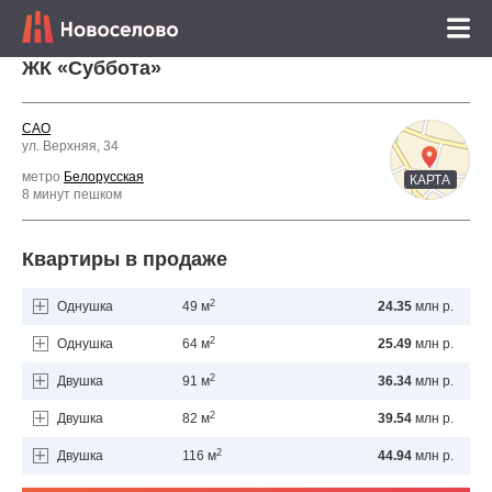
ЖК «Суббота»
САО
ул. Верхняя, 34
метро
Белорусская
КАРТА
8 минут пешком
Квартиры в продаже
2
Однушка
49 м
24.35
млн р.
2
Однушка
64 м
25.49
млн р.
2
Двушка
91 м
36.34
млн р.
2
Двушка
82 м
39.54
млн р.
2
Двушка
116 м
44.94
млн р.