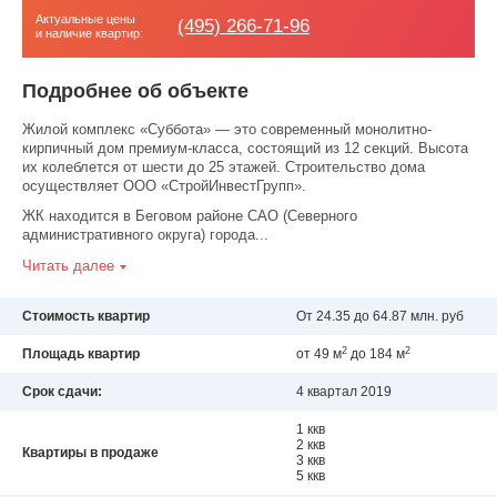
Актуальные цены
(495) 266-71-96
и наличие квартир:
Подробнее об объекте
Жилой комплекс «Суббота» — это современный монолитно-
кирпичный дом премиум-класса, состоящий из 12 секций. Высота
их колеблется от шести до 25 этажей. Строительство дома
осуществляет ООО «СтройИнвестГрупп».
ЖК находится в Беговом районе САО (Северного
административного округа) города...
Читать далее
Стоимость квартир
От 24.35 до 64.87 млн. руб
2
2
Площадь квартир
от 49 м
до 184 м
Срок сдачи:
4 квартал 2019
1 ккв
2 ккв
Квартиры в продаже
3 ккв
5 ккв