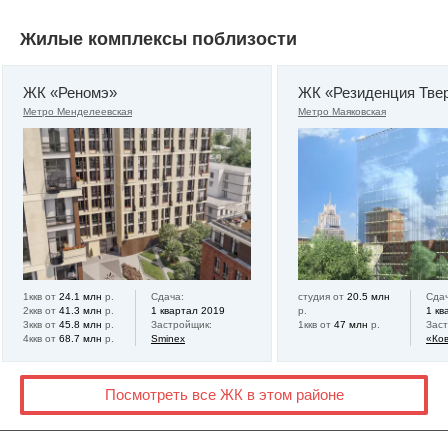
Жилые комплексы поблизости
ЖК «Реномэ»
ЖК «Резиденция Тве
Метро Менделеевская
Метро Маяковская
1ккв от
24.1 млн
р.
Сдача:
студия от
20.5 млн
Сдач
2ккв от
41.3 млн
р.
1 квартал 2019
р.
1 кв
3ккв от
45.8 млн
р.
Застройщик:
1ккв от
47 млн
р.
Зас
4ккв от
68.7 млн
р.
Sminex
«Ков
Посмотреть все ЖК в этом районе