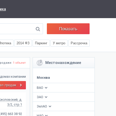
ика
Показать
Ипотека
2014 ФЗ
Паркинг
У метро
Рассрочка
Местонахождение
продаже:
1 объект
 домах компании
Москва
ел продаж
ВАО
ЗАО
Кисловский, д.
3/2, стр.1
ЗелАО
(495) 663 38 92
НАО