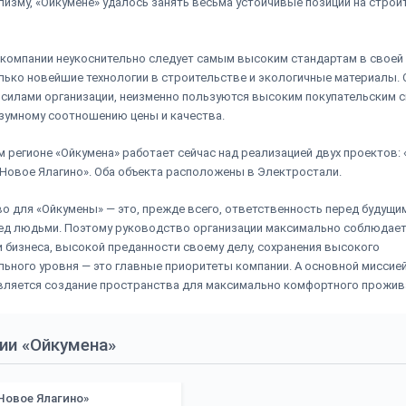
изму, «Ойкумене» удалось занять весьма устойчивые позиции на стро
компании неукоснительно следует самым высоким стандартам в своей 
лько новейшие технологии в строительстве и экологичные материалы. 
силами организации, неизменно пользуются высоким покупательским 
зумному соотношению цены и качества.
 регионе «Ойкумена» работает сейчас над реализацией двух проектов: 
«Новое Ялагино». Оба объекта расположены в Электростали.
о для «Ойкумены» — это, прежде всего, ответственность перед будущим
ед людьми. Поэтому руководство организации максимально соблюдае
 бизнеса, высокой преданности своему делу, сохранения высокого
ьного уровня — это главные приоритеты компании. А основной миссие
вляется создание пространства для максимально комфортного прожив
ии «Ойкумена»
Новое Ялагино»