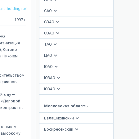
na-holding.ru/
САО
1997 г.
СВАО
СЗАО
ЗАО
рганизация
ТАО
), Кстово
ЦАО
е, Нижнем
ЮАО
роительством
ЮВАО
териалов.
ЮЗАО
9 году —
а «Деловой
Московская область
 контракт на
Балашихинский
ительном
Воскресенский
х высокому