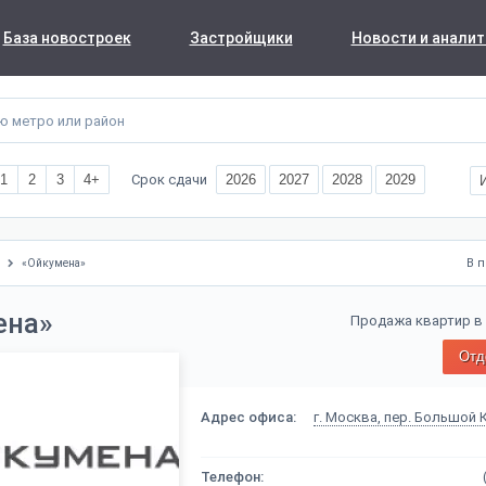
База новостроек
Застройщики
Новости и аналит
Срок сдачи
1
2
3
4+
2026
2027
2028
2029
В 
«Ойкумена»
ена»
Продажа квартир в
Отд
Адрес офиса:
г. Москва, пер. Большой 
Телефон: