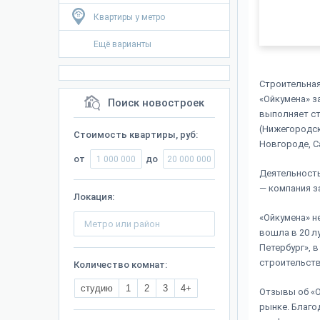
Квартиры у метро
Ещё варианты
Строительная
«Ойкумена» з
Поиск новостроек
выполняет ст
(Нижегородск
Стоимость квартиры, руб:
Новгороде, С
от
до
Деятельность
— компания з
Локация:
«Ойкумена» н
вошла в 20 л
Петербург», 
строительств
Количество комнат:
студию
1
2
3
4+
Отзывы об «О
рынке. Благо