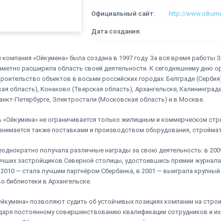
Официальный сайт:
http://www.oikume
Дата создания:
 компания «Ойкумена» была создана в 1997 году. За всё время работы 
аметно расширила область своей деятельности. К сегодняшнему дню о
роительство объектов в восьми российских городах: Белграде (Сербия
ая область), Конаково (Тверская область), Архангельске, Калининград
анкт-Петербурге, Электростали (Московская область) и в Москве.
 «Ойкумена» не ограничивается только жилищным и коммерческом ст
анимается также поставками и производством оборудования, стройма
еоднократно получала различные награды за свою деятельность: в 200
учших застройщиков Северной столицы, удостоившись премии журнал
в 2010 — стала лучшим партнёром Сбербанка, в 2001 — выиграла крупный
о библиотеки в Архангельске.
йкумена» позволяют судить об устойчивых позициях компании на стро
даря постоянному совершенствованию квалификации сотрудников и и