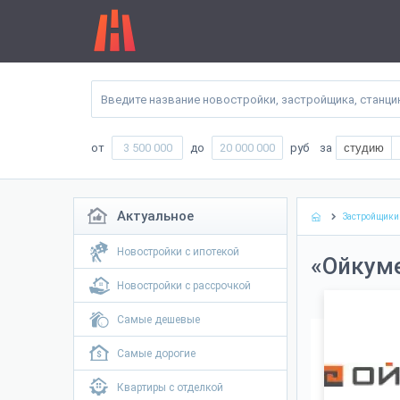
от
до
руб
за
студию
Актуальное
Застройщики
Новостройки с ипотекой
«Ойкум
Новостройки с рассрочкой
Самые дешевые
Самые дорогие
Квартиры с отделкой