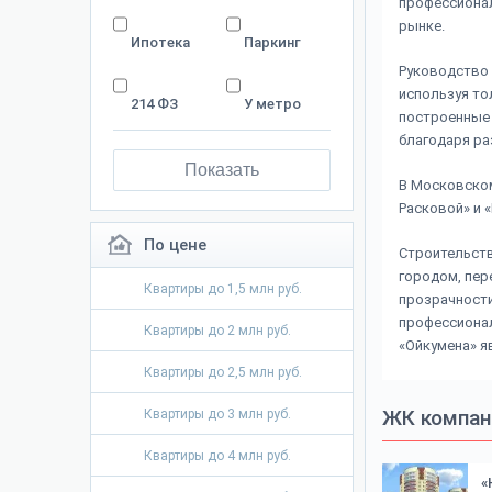
профессионал
рынке.
Ипотека
Паркинг
Руководство 
используя то
214 ФЗ
У метро
построенные 
благодаря ра
Показать
В Московском
Расковой» и 
По цене
Строительств
городом, пер
Квартиры до 1,5 млн руб.
прозрачности
профессионал
Квартиры до 2 млн руб.
«Ойкумена» я
Квартиры до 2,5 млн руб.
ЖК компан
Квартиры до 3 млн руб.
Квартиры до 4 млн руб.
«