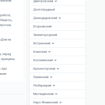
ительном
Дмитровский
Долгопрудный
работе,
Домодедовский
Объекты,
спросом,
Егорьевский
Звенигородский
«Дом на
Истринский
Клинский
, перед
т принципы
Коломенский
Красногорский
й ЗАО
ания.
Ленинский
Люберецкий
Мытищинский
Наро-Фоминский