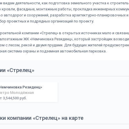
им видам деятельности, как подготовка земельного участка к строитель
 кровли, фасадные, монтажные работы, прокладка инженерных коммун
о автодорог и сооружений, разработка архитектурно-планировочных 
бор проектных и подрядных организаций по проекту.
роительной компании «Стрелец» в открытых источниках мало и связаны
алоэтажным ЖК «Немчиновка Резиденц», который застройщик возводи
ом с лесом, рекой и двумя прудами. Для будущих жителей предусмотр
ная система охраны и подземная автомобильная парковка.
ии «Стрелец»
Немчиновка Резиденц»
етро Молодёжная
т 3,544,500 руб.
и компании «Стрелец» на карте