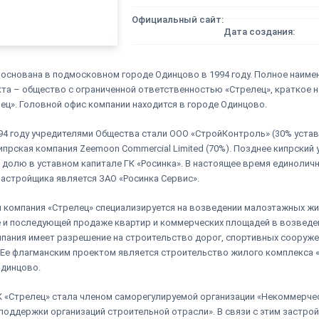
Официальный сайт:
Дата создания:
 основана в подмосковном городе Одинцово в 1994 году. Полное наиме
кта – общество с ограниченной ответственностью «Стрелец», краткое 
ец». Головной офис компании находится в городе Одинцово.
94 году учредителями Общества стали ООО «СтройКонтроль» (30% уста
кипрская компания Zeemoon Commercial Limited (70%). Позднее кипрский
 долю в уставном капитале ГК «Росинка». В настоящее время единолич
астройщика является ЗАО «Росинка Сервис».
 компания «Стрелец» специализируется на возведении малоэтажных ж
 и последующей продаже квартир и коммерческих площадей в возведе
мпания имеет разрешение на строительство дорог, спортивных сооруже
Ее флагманским проектом является строительство жилого комплекса 
Одинцово.
СК «Стрелец» стала членом саморегулируемой организации «Некоммерче
поддержки организаций строительной отрасли». В связи с этим застро