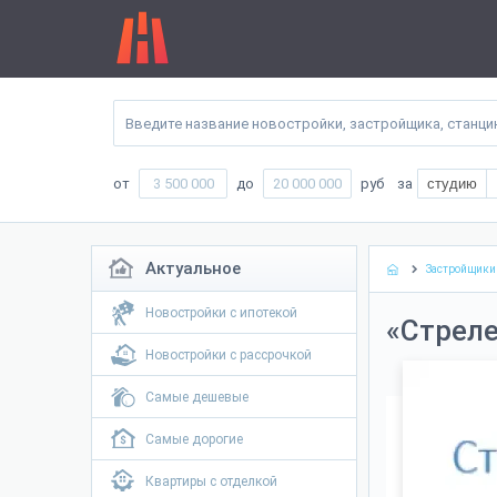
от
до
руб
за
студию
Актуальное
Застройщики
Новостройки с ипотекой
«Стрел
Новостройки с рассрочкой
Самые дешевые
Самые дорогие
Квартиры с отделкой