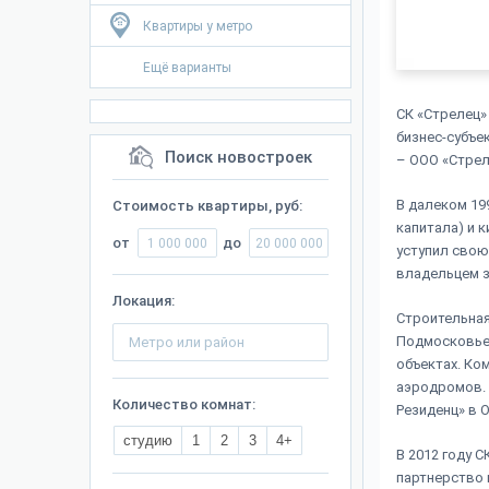
Квартиры у метро
Ещё варианты
СК «Стрелец»
бизнес-субъе
Поиск новостроек
– ООО «Стрел
В далеком 19
Стоимость квартиры, руб:
капитала) и 
от
до
уступил свою
владельцем з
Локация:
Строительная
Подмосковье
объектах. Ко
аэродромов. 
Количество комнат:
Резиденц» в 
студию
1
2
3
4+
В 2012 году 
партнерство 