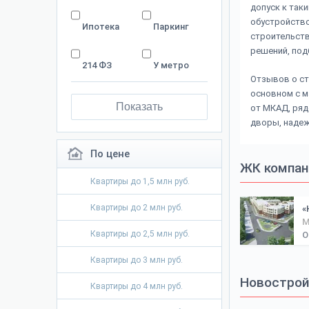
допуск к так
обустройство
Ипотека
Паркинг
строительств
решений, под
214 ФЗ
У метро
Отзывов о ст
основном с м
Показать
от МКАД, ряд
дворы, надеж
По цене
ЖК компан
Квартиры до 1,5 млн руб.
Квартиры до 2 млн руб.
«
М
Квартиры до 2,5 млн руб.
О
Квартиры до 3 млн руб.
Новостройк
Квартиры до 4 млн руб.