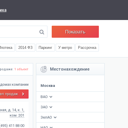
ика
Показать
Ипотека
2014 ФЗ
Паркинг
У метро
Рассрочка
Местонахождение
продаже:
1 объект
 домах компании
Москва
ел продаж
ВАО
ЗАО
я, д. 14, к. 1,
ком. 201
ЗелАО
(495) 411 88 00
НАО