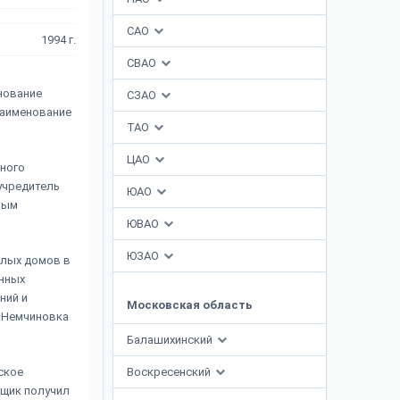
САО
1994 г.
СВАО
нование
СЗАО
наименование
ТАО
ЦАО
вного
 учредитель
ЮАО
ным
ЮВАО
ЮЗАО
илых домов в
нных
ний и
Московская область
«Немчиновка
Балашихинский
ское
Воскресенский
йщик получил