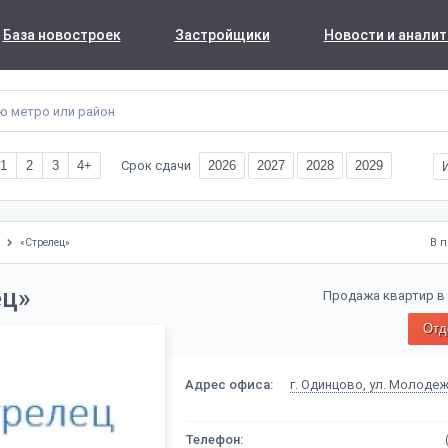
База новостроек
Застройщики
Новости и аналит
Срок сдачи
1
2
3
4+
2026
2027
2028
2029
В 
«Стрелец»
ец»
Продажа квартир в
Отд
Адрес офиса:
г. Одинцово, ул. Молодежна
Телефон: