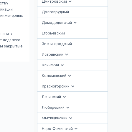
Дмитровский
ству,
икаций,
Долгопрудный
и инженерных
Домодедовский
Егорьевский
 они в
т недалеко
Звенигородский
ены закрытые
Истринский
Клинский
Коломенский
Красногорский
Ленинский
Люберецкий
Мытищинский
Наро-Фоминский