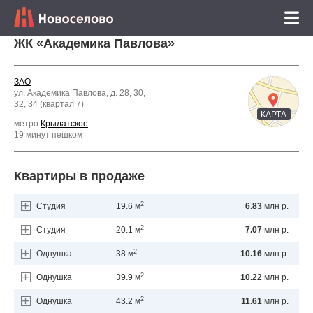
ЖК «Академика Павлова»
ЗАО
ул. Академика Павлова, д. 28, 30,
32, 34 (квартал 7)
КАРТА
метро
Крылатское
19 минут пешком
Квартиры в продаже
2
Студия
19.6 м
6.83
млн р.
2
Студия
20.1 м
7.07
млн р.
2
Однушка
38 м
10.16
млн р.
2
Однушка
39.9 м
10.22
млн р.
2
Однушка
43.2 м
11.61
млн р.