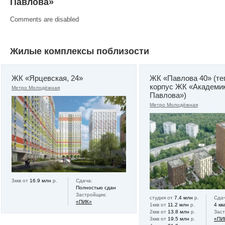
Павлова»
Comments are disabled
Жилые комплексы поблизости
ЖК «Ярцевская, 24»
ЖК «Павлова 40» (те
корпус ЖК «Академи
Метро Молодёжная
Павлова»)
Метро Молодёжная
3ккв от
16.9 млн
р.
Сдача:
Полностью сдан
Застройщик:
студия от
7.4 млн
р.
Сдач
«ПИК»
1ккв от
11.2 млн
р.
4 кв
2ккв от
13.8 млн
р.
Зас
3ккв от
19.5 млн
р.
«ПИ