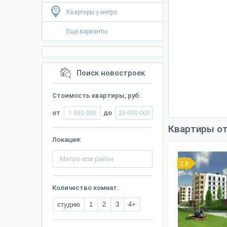
Квартиры у метро
Ещё варианты
Поиск новостроек
Стоимость квартиры, руб:
от
до
Квартиры от
Локация:
2.8
Количество комнат:
студию
1
2
3
4+