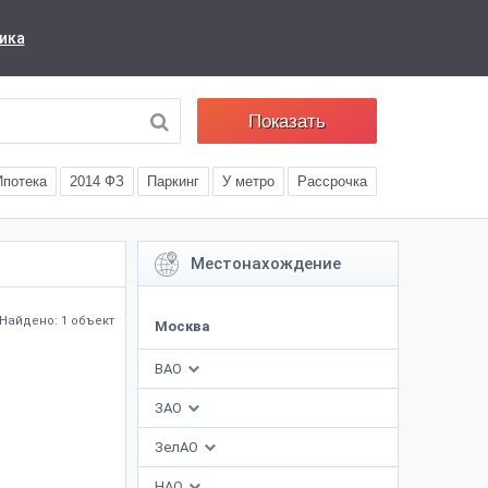
ика
Показать
Ипотека
2014 ФЗ
Паркинг
У метро
Рассрочка
Местонахождение
Найдено: 1 объект
Москва
ВАО
ЗАО
ЗелАО
НАО