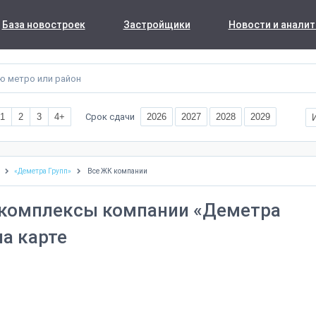
База новостроек
Застройщики
Новости и аналит
Срок сдачи
1
2
3
4+
2026
2027
2028
2029
«Деметра Групп»
Все ЖК компании
комплексы компании «Деметра
на карте