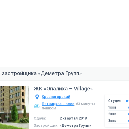
 застройщика «Деметра Групп»
ЖК «Опалиха – Village»
Красногорский
Студия
о
Пятницкое шоссе
, 63 минуты
1ккв
пешком
2ккв
Сдача:
2 квартал 2018
3ккв
Застройщик:
«Деметра Групп»