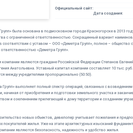
Официальный сайт:
Дата создания:
Групп» была основана в подмосковном городе Красногорске в 2013 год
ва с ограниченной ответственностью. Сокращенный вариант наименов
в соответствии с уставом – ООО «Деметра Групп», полное – общество с
 ответственностью «Деметра Групп».
 компании являются граждане Российской Федерации Степанов Евгени
гения Анатольевна. Уставный капитал компании составляет 10 тыс. руб.
ся между учредителями пропорционально (50:50).
 Групп» выполняет полный спектр операций, связанных с возведением
, начиная от приобретения и подготовки земельного участка и заканчи
твом и озеленением прилегающей к дому территории и созданием упр
оительство новых объектов, девелопер учитывает пожелания и предпо
х покупателей жилья. Уже на этапе архитектурных изысканий фундаме
омпании являются безопасность, надежность и удобство жилья.