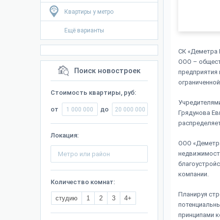
Квартиры у метро
Ещё варианты
СК «Деметра 
ООО – общест
Поиск новостроек
предприятия 
ограниченной
Стоимость квартиры, руб:
Учредителями
от
до
Грядунова Ев
распределяет
Локация:
ООО «Деметра
недвижимости
благоустройс
компании.
Количество комнат:
Планируя стр
студию
1
2
3
4+
потенциальны
принципами к