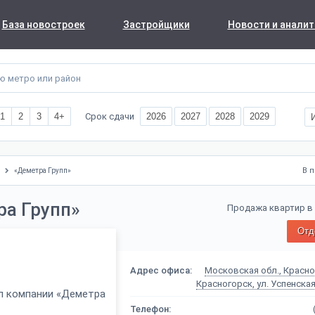
База новостроек
Застройщики
Новости и аналит
Срок сдачи
1
2
3
4+
2026
2027
2028
2029
В 
«Деметра Групп»
а Групп»
Продажа квартир в
Отд
Адрес офиса:
Московская обл., Красног
Красногорск, ул. Успенская,
Телефон: