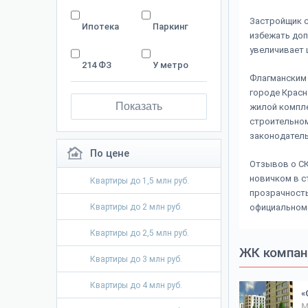
Застройщик с
Ипотека
Паркинг
избежать доп
увеличивает 
214 ФЗ
У метро
Флагманским 
городе Красн
Показать
жилой компле
строительном
законодатель
По цене
Отзывов о СК
новичком в с
Квартиры до 1,5 млн руб.
прозрачность
Квартиры до 2 млн руб.
официальном с
Квартиры до 2,5 млн руб.
ЖК компан
Квартиры до 3 млн руб.
Квартиры до 4 млн руб.
«
М