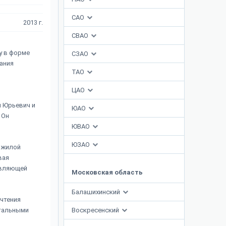
САО
2013 г.
СВАО
у в форме
СЗАО
ания
ТАО
ЦАО
й Юрьевич и
ЮАО
 Он
ЮВАО
ЮЗАО
 жилой
вая
авляющей
Московская область
Балашихинский
чтения
нтальными
Воскресенский