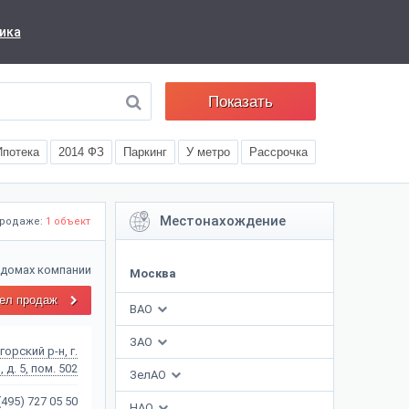
ика
Показать
Ипотека
2014 ФЗ
Паркинг
У метро
Рассрочка
Местонахождение
продаже:
1 объект
 домах компании
Москва
ел продаж
ВАО
ЗАО
орский р-н, г.
 д. 5, пом. 502
ЗелАО
(495) 727 05 50
НАО