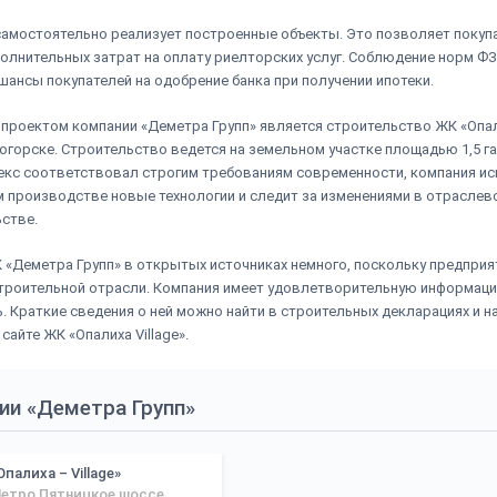
амостоятельно реализует построенные объекты. Это позволяет покуп
олнительных затрат на оплату риелторских услуг. Соблюдение норм ФЗ
шансы покупателей на одобрение банка при получении ипотеки.
проектом компании «Деметра Групп» является строительство ЖК «Опали
огорске. Строительство ведется на земельном участке площадью 1,5 га
кс соответствовал строгим требованиям современности, компания ис
 производстве новые технологии и следит за изменениями в отраслев
стве.
 «Деметра Групп» в открытых источниках немного, поскольку предприя
троительной отрасли. Компания имеет удовлетворительную информац
. Краткие сведения о ней можно найти в строительных декларациях и н
айте ЖК «Опалиха Village».
ии «Деметра Групп»
Опалиха – Village»
етро Пятницкое шоссе