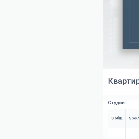
зеленых дворов
Кварти
Студии:
S общ
S жи