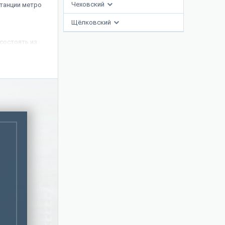
Чеховский
танции метро
Щёлковский
состоять из
этажа.
 являются
ого решения –
 Чтобы добиться
 планируется
через
 наземных
красоты. Также
сти — район
тся озеленение
тдыха. От