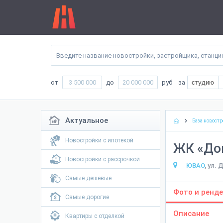
от
до
руб
за
студию
Актуальное
База новостр
Новостройки с ипотекой
ЖК «До
Новостройки с рассрочкой
ЮВАО
, ул. 
Самые дешевые
Фото и ренде
Самые дорогие
Описание
Квартиры с отделкой