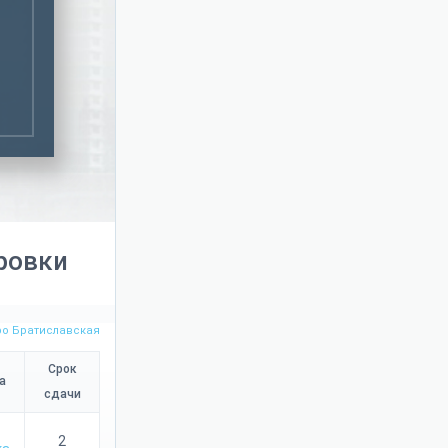
я.
ровки
ро Братиславская
Срок
а
сдачи
2