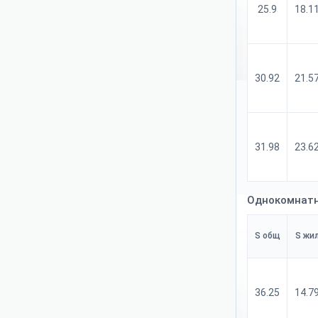
25.9
18.1
30.92
21.5
31.98
23.6
Однокомнатн
S общ
S жи
36.25
14.7