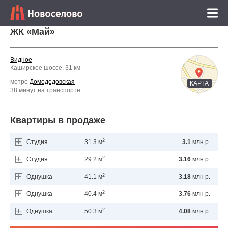
ЖК «Май»
Видное
Каширское шоссе, 31 км
метро
Домодедовская
КАРТА
38 минут на транспорте
Квартиры в продаже
2
Студия
31.3 м
3.1
млн р.
2
Студия
29.2 м
3.16
млн р.
2
Однушка
41.1 м
3.18
млн р.
2
Однушка
40.4 м
3.76
млн р.
2
Однушка
50.3 м
4.08
млн р.