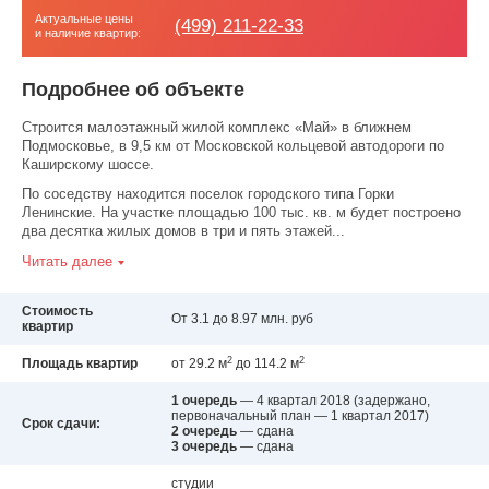
Актуальные цены
(499) 211-22-33
и наличие квартир:
Подробнее об объекте
Строится малоэтажный жилой комплекс «Май» в ближнем
Подмосковье, в 9,5 км от Московской кольцевой автодороги по
Каширскому шоссе.
По соседству находится поселок городского типа Горки
Ленинские. На участке площадью 100 тыс. кв. м будет построено
два десятка жилых домов в три и пять этажей...
Читать далее
Стоимость
От 3.1 до 8.97 млн. руб
квартир
2
2
Площадь квартир
от 29.2 м
до 114.2 м
1 очередь
— 4 квартал 2018
(задержано,
первоначальный план — 1 квартал 2017)
Срок сдачи:
2 очередь
— сдана
3 очередь
— сдана
студии