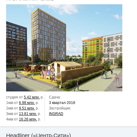
студия от
5.42 млн.
р.
Сдача:
1ккв от
6.98 млн.
р.
3 квартал 2018
2ккв от
9.51 млн.
р.
Застройщик:
3ккв от
13.81 млн.
р.
INGRAD
4ккв от
16.26 млн.
р.
Headliner («Центр-Сити»)