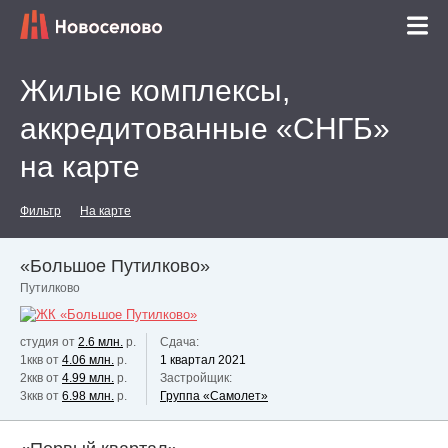
Жилые комплексы,
аккредитованные «СНГБ»
на карте
Фильтр
На карте
«Большое Путилково»
Путилково
студия от
2.6 млн.
р.
Сдача:
1ккв от
4.06 млн.
р.
1 квартал 2021
2ккв от
4.99 млн.
р.
Застройщик:
3ккв от
6.98 млн.
р.
Группа «Самолет»