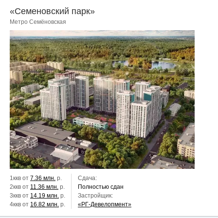
«Семеновский парк»
Метро Семёновская
1ккв от
7.36 млн.
р.
Сдача:
2ккв от
11.36 млн.
р.
Полностью сдан
3ккв от
14.19 млн.
р.
Застройщик:
4ккв от
16.82 млн.
р.
«РГ-Девелопмент»