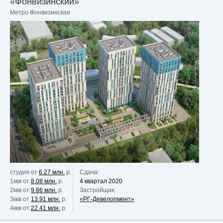
«Фонвизинский»
Метро Фонвизинская
студия от
6.27 млн.
р.
Сдача:
1ккв от
8.08 млн.
р.
4 квартал 2020
2ккв от
9.86 млн.
р.
Застройщик:
3ккв от
13.91 млн.
р.
«РГ-Девелопмент»
4ккв от
22.41 млн.
р.