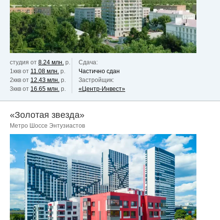
студия от
8.24 млн.
р.
Сдача:
1ккв от
11.08 млн.
р.
Частично сдан
2ккв от
12.43 млн.
р.
Застройщик:
3ккв от
16.65 млн.
р.
«Центр-Инвест»
«Золотая звезда»
Метро Шоссе Энтузиастов