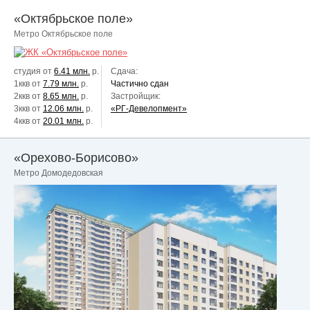
«Октябрьское поле»
Метро Октябрьское поле
студия от
6.41 млн.
р.
Сдача:
1ккв от
7.79 млн.
р.
Частично сдан
2ккв от
8.65 млн.
р.
Застройщик:
3ккв от
12.06 млн.
р.
«РГ-Девелопмент»
4ккв от
20.01 млн.
р.
«Орехово-Борисово»
Метро Домодедовская