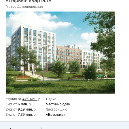
«Первый квартал»
Метро Домодедовская
студия от
4.89 млн.
р.
Сдача:
1ккв от
6 млн.
р.
Частично сдан
2ккв от
9.19 млн.
р.
Застройщик:
3ккв от
7.39 млн.
р.
«Брусника»