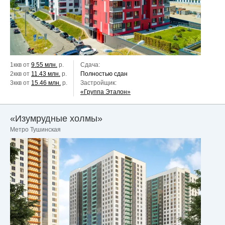
1ккв от
9.55 млн.
р.
Сдача:
2ккв от
11.43 млн.
р.
Полностью сдан
3ккв от
15.46 млн.
р.
Застройщик:
«Группа Эталон»
«Изумрудные холмы»
Метро Тушинская