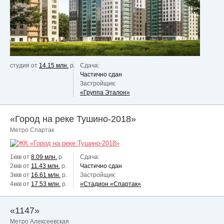
студия от
14.15 млн.
р.
Сдача:
Частично сдан
Застройщик:
«Группа Эталон»
«Город на реке Тушино-2018»
Метро Спартак
1ккв от
8.09 млн.
р.
Сдача:
2ккв от
11.43 млн.
р.
Частично сдан
3ккв от
16.61 млн.
р.
Застройщик:
4ккв от
17.53 млн.
р.
«Стадион «Спартак»
«1147»
Метро Алексеевская