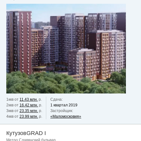
1ккв от
11.43 млн.
р.
Сдача:
2ккв от
16.42 млн.
р.
1 квартал 2019
3ккв от
23.35 млн.
р.
Застройщик:
4ккв от
23.99 млн.
р.
«Маломосковия»
КутузовGRAD I
Метро Славянский бульвар