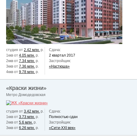
студия от
2.42 млн.
р.
Сдача:
1ккв от
4.05 млн.
р.
2 квартал 2017
2ккв от
7.34 млн.
р.
Застройщик:
3ккв от
7.36 млн.
р.
«Настюша»
4ккв от
9.78 млн.
р.
«Краски жизни»
Метро Домодедовская
студия от
3.42 млн.
р.
Сдача:
1ккв от
3.73 млн.
р.
Полностью сдан
2ккв от
5.6 млн.
р.
Застройщик:
3ккв от
6.26 млн.
р.
«Сити-XXI век»