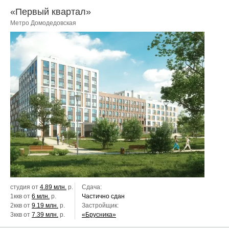
«Первый квартал»
Метро Домодедовская
студия от
4.89 млн.
р.
Сдача:
1ккв от
6 млн.
р.
Частично сдан
2ккв от
9.19 млн.
р.
Застройщик:
3ккв от
7.39 млн.
р.
«Брусника»