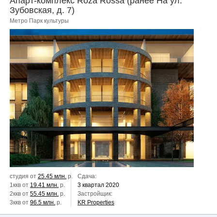
Апарт-комплекс Roza Rossa (ранее На ул.
Зубовская, д. 7)
Метро Парк культуры
студия от
25.45 млн.
р.
Сдача:
1ккв от
19.41 млн.
р.
3 квартал 2020
2ккв от
55.45 млн.
р.
Застройщик:
3ккв от
96.5 млн.
р.
KR Properties