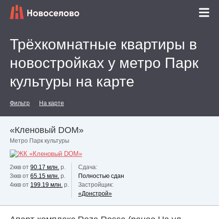
Трёхкомнатные квартиры в
новостройках у метро Парк
культуры на карте
Фильтр
На карте
«Кленовый DOM»
Метро Парк культуры
2ккв от
90.17 млн.
р.
Сдача:
3ккв от
65.15 млн.
р.
Полностью сдан
4ккв от
199.19 млн.
р.
Застройщик:
«Донстрой»