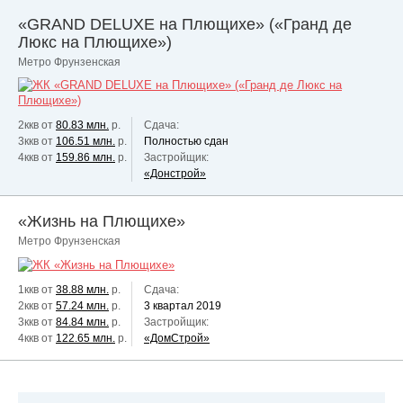
«GRAND DELUXE на Плющихе» («Гранд де
Люкс на Плющихе»)
Метро Фрунзенская
2ккв от
80.83 млн.
р.
Сдача:
3ккв от
106.51 млн.
р.
Полностью сдан
4ккв от
159.86 млн.
р.
Застройщик:
«Донстрой»
«Жизнь на Плющихе»
Метро Фрунзенская
1ккв от
38.88 млн.
р.
Сдача:
2ккв от
57.24 млн.
р.
3 квартал 2019
3ккв от
84.84 млн.
р.
Застройщик:
4ккв от
122.65 млн.
р.
«ДомСтрой»