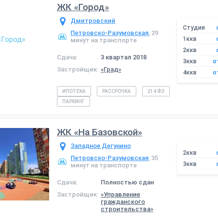
ЖК «Город»
Дмитровский
Студия
Петровско-Разумовская
, 29
1ккв
минут на транспорте
2ккв
Сдача:
3 квартал 2018
3ккв
о
Застройщик:
«Град»
4ккв
о
ИПОТЕКА
РАССРОЧКА
214 ФЗ
ПАРКИНГ
ЖК «На Базовской»
Западное Дегунино
2ккв
Петровско-Разумовская
, 35
3ккв
минут на транспорте
Сдача:
Полностью сдан
Застройщик:
«Управление
гражданского
строительства»