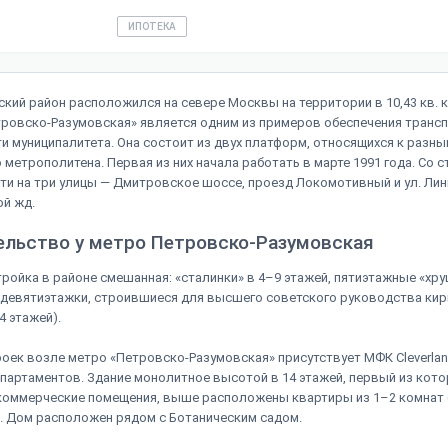
ИПОТЕКА
кий район расположился на севере Москвы на территории в 10,43 кв. к
ровско-Разумовская» является одним из примеров обеспечения транс
и муниципалитета. Она состоит из двух платформ, относящихся к разн
 метрополитена. Первая из них начала работать в марте 1991 года. Со с
и на три улицы — Дмитровское шоссе, проезд Локомотивный и ул. Лин
й жд.
ельство у метро Петровско-Разумовская
ройка в районе смешанная: «сталинки» в 4–9 этажей, пятиэтажные «хру
 девятиэтажки, строившиеся для высшего советского руководства ки
4 этажей).
оек возле метро «Петровско-Разумовская» присутствует МФК Cleverla
партаментов. Здание монолитное высотой в 14 этажей, первый из кот
коммерческие помещения, выше расположены квартиры из 1–2 комнат
м). Дом расположен рядом с Ботаническим садом.