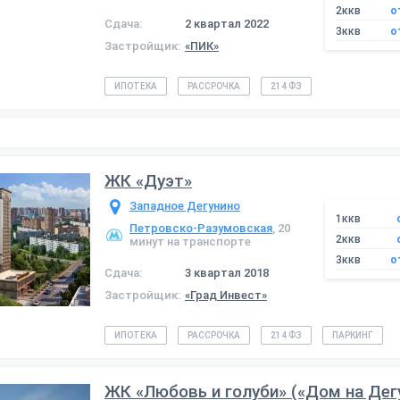
2ккв
о
Сдача:
2 квартал 2022
3ккв
о
Застройщик:
«ПИК»
ИПОТЕКА
РАССРОЧКА
214 ФЗ
ЖК «Дуэт»
Западное Дегунино
1ккв
Петровско-Разумовская
, 20
2ккв
минут на транспорте
3ккв
о
Сдача:
3 квартал 2018
Застройщик:
«Град Инвест»
ИПОТЕКА
РАССРОЧКА
214 ФЗ
ПАРКИНГ
ЖК «Любовь и голуби» («Дом на Дег