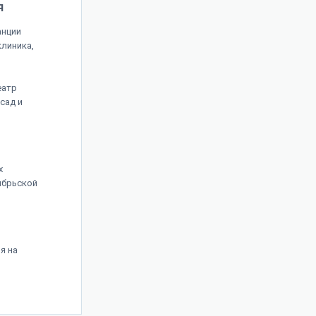
я
анции
клиника,
еатр
сад и
х
ябрьской
я на