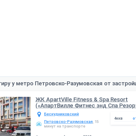
тиру у метро Петровско-Разумовская от застро
ЖК ApartVille Fitness & Spa Resort
(«АпартВилле Фитнес энд Спа Резор
Бескудниковский
4ккв
о
Петровско-Разумовская
, 15
минут на транспорте