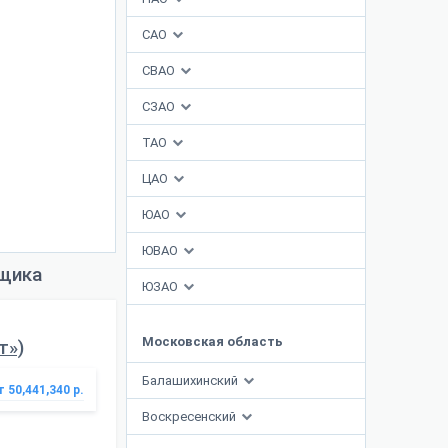
САО
СВАО
СЗАО
ТАО
ЦАО
ЮАО
ЮВАО
йщика
ЮЗАО
Московская область
т»)
Балашихинский
т 50,441,340 р.
Воскресенский