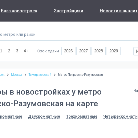
База новостроек
Застройщики
Новости и аналит
Срок сдачи
1
2
3
4+
2026
2027
2028
2029
оек
Москва
Тимирязевский
Метро Петровско-Разумовская
ы в новостройках у метро
На
ко-Разумовская на карте
комнатные
Двухкомнатные
Трёхкомнатные
Четырёхкомнатн