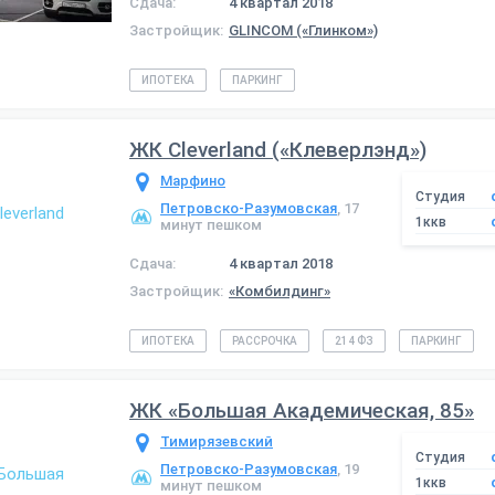
Сдача:
4 квартал 2018
Застройщик:
GLINCOM («Глинком»)
ИПОТЕКА
ПАРКИНГ
ЖК Cleverland («Клеверлэнд»)
Марфино
Студия
Петровско-Разумовская
, 17
1ккв
минут пешком
Сдача:
4 квартал 2018
Застройщик:
«Комбилдинг»
ИПОТЕКА
РАССРОЧКА
214 ФЗ
ПАРКИНГ
ЖК «Большая Академическая, 85»
Тимирязевский
Студия
Петровско-Разумовская
, 19
1ккв
минут пешком