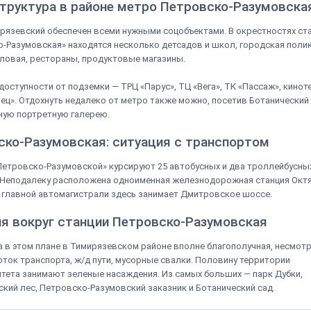
труктура в районе метро Петровско-Разумовска
рязевский обеспечен всеми нужными соцобъектами. В окрестностях ст
-Разумовская» находятся несколько детсадов и школ, городская поли
оловая, рестораны, продуктовые магазины.
доступности от подземки — ТРЦ «Парус», ТЦ «Вега», ТК «Пассаж», кинот
ц». Отдохнуть недалеко от метро также можно, посетив Ботанический 
ную портретную галерею.
ско-Разумовская: ситуация с транспортом
Петровско-Разумовской» курсируют 25 автобусных и два троллейбусны
 Неподалеку расположена одноименная железнодорожная станция Окт
 главной автомагистрали здесь занимает Дмитровское шоссе.
ия вокруг станции Петровско-Разумовская
 в этом плане в Тимирязевском районе вполне благополучная, несмотр
ток транспорта, ж/д пути, мусорные свалки. Половину территории
тета занимают зеленые насаждения. Из самых больших — парк Дубки,
кий лес, Петровско-Разумовский заказник и Ботанический сад.