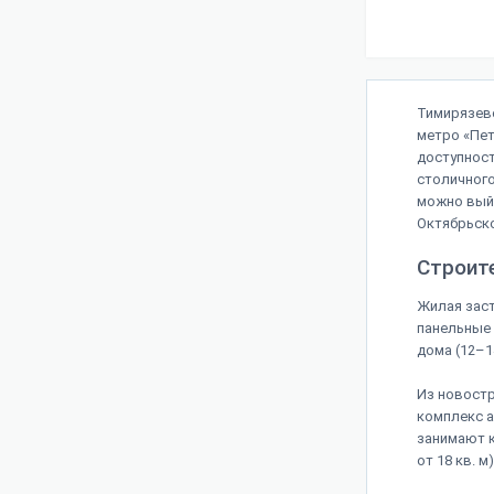
Тимирязевс
метро «Пет
доступност
столичного
можно выйт
Октябрьско
Строит
Жилая заст
панельные
дома (12–1
Из новостр
комплекс а
занимают 
от 18 кв. 