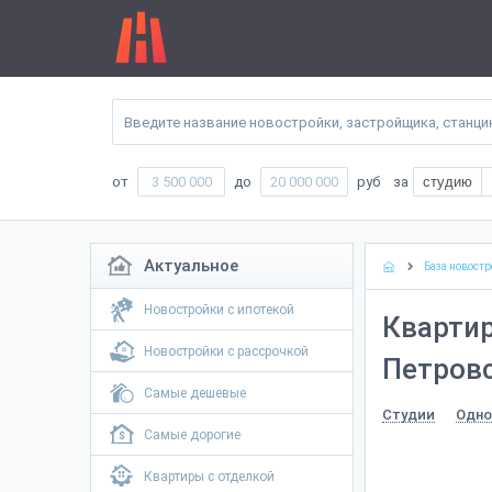
от
до
руб
за
студию
Актуальное
База новостр
Новостройки с ипотекой
Квартир
Новостройки с рассрочкой
Петровс
Самые дешевые
Студии
Одно
Самые дорогие
Квартиры с отделкой