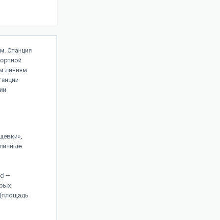
м. Станция
портной
ым линиям
танции
ии
щевки»,
рпичные
nd —
орых
 (площадь