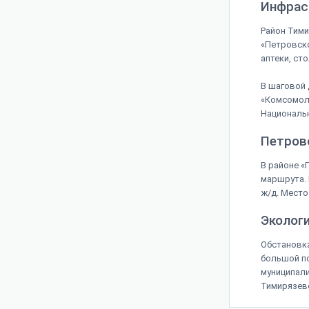
Инфрас
Район Тими
«Петровско
аптеки, ст
В шаговой 
«Комсомоле
Националь
Петров
В районе «
маршрута.
ж/д. Место
Эколог
Обстановка
большой по
муниципали
Тимирязевс