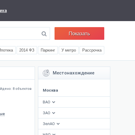
ика
Показать
Ипотека
2014 ФЗ
Паркинг
У метро
Рассрочка
Местонахождение
йдено: 8 объектов
Москва
ВАО
ЗАО
ые
ЗелАО
НАО