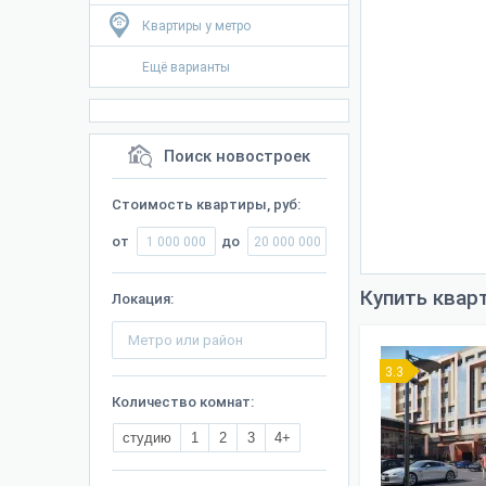
Квартиры у метро
Ещё варианты
Поиск новостроек
Стоимость квартиры, руб:
от
до
Купить квар
Локация:
3.3
Количество комнат:
студию
1
2
3
4+