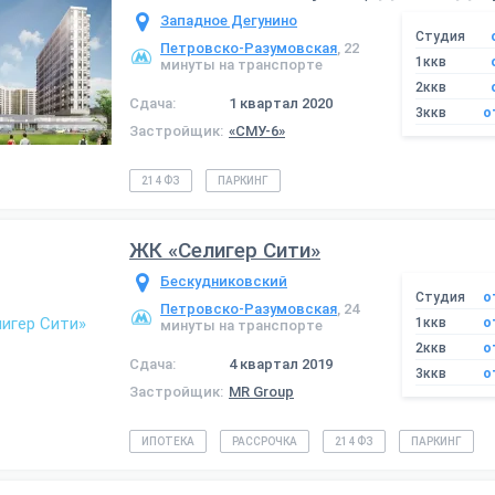
Западное Дегунино
Студия
Петровско-Разумовская
, 22
1ккв
минуты на транспорте
2ккв
Сдача:
1 квартал 2020
3ккв
о
Застройщик:
«СМУ-6»
214 ФЗ
ПАРКИНГ
ЖК «Селигер Сити»
Бескудниковский
Студия
о
Петровско-Разумовская
, 24
1ккв
о
минуты на транспорте
2ккв
о
Сдача:
4 квартал 2019
3ккв
о
Застройщик:
MR Group
ИПОТЕКА
РАССРОЧКА
214 ФЗ
ПАРКИНГ