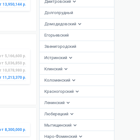
Дмитровский
т 13,950,144 р.
Долгопрудный
Домодедовский
Егорьевский
Звенигородский
от 5,166,600 р.
Истринский
от 5,036,850 р.
Клинский
т 10,078,980 р.
т 11,213,370 р.
Коломенский
Красногорский
Ленинский
Люберецкий
Мытищинский
от 8,300,000 р.
Наро-Фоминский