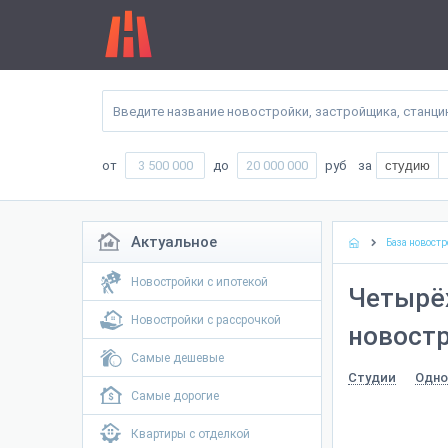
от
до
руб
за
студию
Актуальное
База новостр
Новостройки с ипотекой
Четырё
Новостройки с рассрочкой
новостр
Самые дешевые
Студии
Одно
Самые дорогие
Квартиры с отделкой