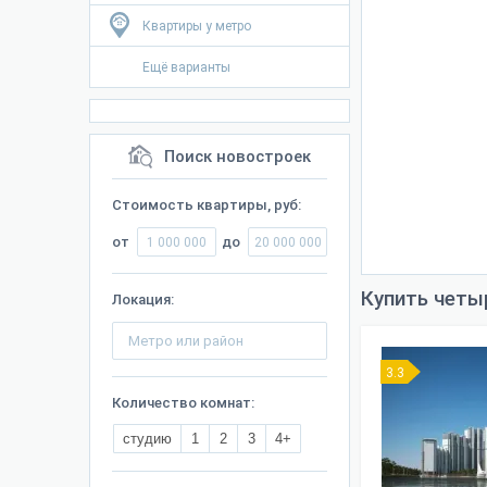
Квартиры у метро
Ещё варианты
Поиск новостроек
Стоимость квартиры, руб:
от
до
Купить четы
Локация:
3.3
Количество комнат:
студию
1
2
3
4+