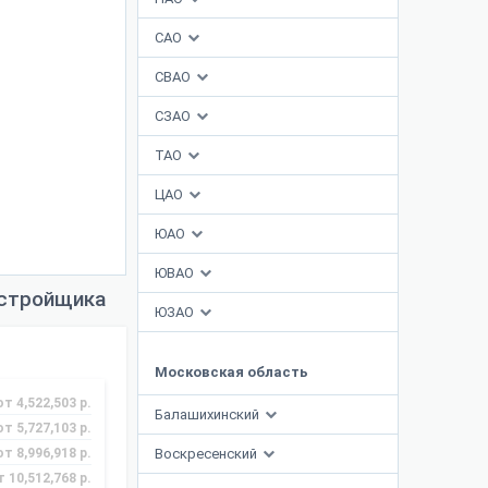
САО
СВАО
СЗАО
ТАО
ЦАО
ЮАО
ЮВАО
астройщика
ЮЗАО
Московская область
от 4,522,503 р.
Балашихинский
от 5,727,103 р.
от 8,996,918 р.
Воскресенский
т 10,512,768 р.