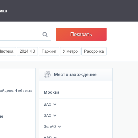
ика
Показать
Ипотека
2014 ФЗ
Паркинг
У метро
Рассрочка
Местонахождение
айдено: 4 объекта
Москва
ВАО
ЗАО
ые
ЗелАО
НАО