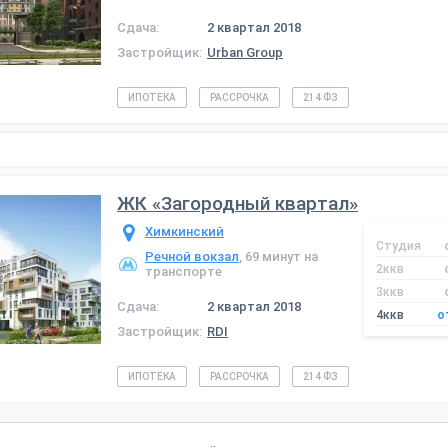
Сдача:
2 квартал 2018
Застройщик:
Urban Group
ИПОТЕКА
РАССРОЧКА
214 ФЗ
ЖК «Загородный квартал»
Химкинский
Студия
Речной вокзал
, 69 минут на
2ккв
транспорте
3ккв
Сдача:
2 квартал 2018
4ккв
о
Застройщик:
RDI
ИПОТЕКА
РАССРОЧКА
214 ФЗ