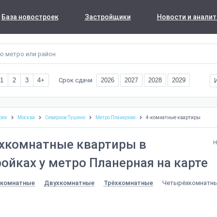
База новостроек
Застройщики
Новости и аналит
Срок сдачи
1
2
3
4+
2026
2027
2028
2029
оек
Москва
Северное Тушино
Метро Планерная
4-комнатные квартиры
хкомнатные квартиры в
Н
ойках у метро Планерная на карте
Четырёхкомнатн
комнатные
Двухкомнатные
Трёхкомнатные