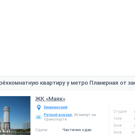
рёхкомнатную квартиру у метро Планерная от з
ЖК «Маяк»
Химкинский
Студия
Речной вокзал
, 36 минут на
1ккв
транспорте
2ккв
Сдача:
Частично сдан
3ккв
о