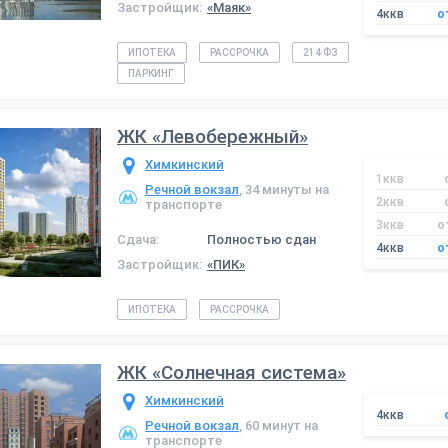
Застройщик:
«Маяк»
4ккв
о
ИПОТЕКА
РАССРОЧКА
214 ФЗ
ПАРКИНГ
ЖК «Левобережный»
Химкинский
1ккв
Речной вокзал
, 34 минуты на
2ккв
транспорте
3ккв
о
Сдача:
Полностью сдан
4ккв
о
Застройщик:
«ПИК»
ИПОТЕКА
РАССРОЧКА
ЖК «Солнечная система»
Химкинский
4ккв
Речной вокзал
, 60 минут на
транспорте