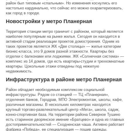
район был типовым «спальным». Но изменения коснулись его
настолько кардинально, что сейчас его можно охарактеризовать,
как город в городе.
Новостройки у метро Планерная
Территория станции метро граничит с районом, который является
наиболее популярным на рынке жилья. Сегодня он находится в
активной стадии реализации проектов домостроения. Одним из
таких проектов является ЖК «Две столицы» — жилье категории
бизнес-класса, это 9 домов разной этажности. Квартиры без
отделки с балконами или лоджиями. ЖК «Солнечная система» —
комплекс из 14 домов, где есть квартиры-студии и трехкомнатные
квартиры. Цокольные этажи отведены под нежилую
недвижимость.
Инфраструктура в районе метро Планерная
Район обладает необходимым комплексом социальной
инфраструктуры. Рядом со станцией — ТЦ «Планерная»,
отделения банков, Горздрав, МПО Электромонтаж, школы, кафе,
различные магазины. В нескольких километрах находится
крупный торгово-развлекательный центр «Мега», школа, садик,
конно-спортивная база. На территории района Северное Тушино
есть старинное дворянское имение «Братцево» и одна из главных
достопримечательностей — Сходненская чаша. Активно работает
фабрика «Победа», ее специализация — пошив одежды.