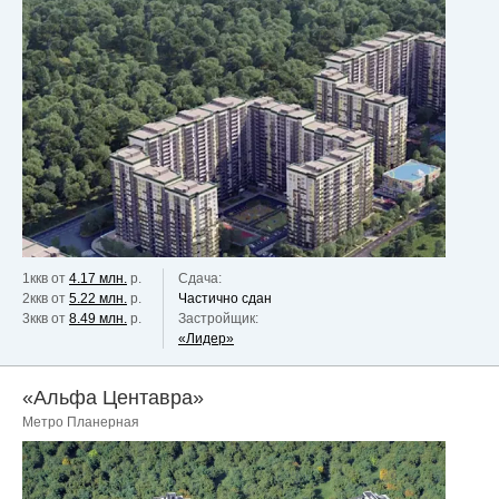
1ккв от
4.17 млн.
р.
Сдача:
2ккв от
5.22 млн.
р.
Частично сдан
3ккв от
8.49 млн.
р.
Застройщик:
«Лидер»
«Альфа Центавра»
Метро Планерная