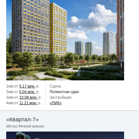
1ккв от
5.17 млн.
р.
Сдача:
2ккв от
5.04 млн.
р.
Полностью сдан
3ккв от
10.08 млн.
р.
Застройщик:
4ккв от
11.21 млн.
р.
«ПИК»
«Квартал-7»
Метро Речной вокзал