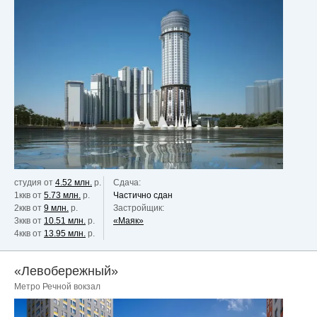
студия от
4.52 млн.
р.
Сдача:
1ккв от
5.73 млн.
р.
Частично сдан
2ккв от
9 млн.
р.
Застройщик:
3ккв от
10.51 млн.
р.
«Маяк»
4ккв от
13.95 млн.
р.
«Левобережный»
Метро Речной вокзал