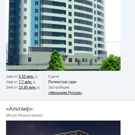
1ккв от
5.55 млн.
р.
Сдача:
2ккв от
7.7 млн.
р.
Полностью сдан
3ккв от
10.95 млн.
р.
Застройщик:
«Миханики Руссия»
«Альтаир»
Метро Речной вокзал