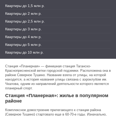
Квартиры до 1,5 млн р.
Квартиры до 2 млн р.
Квартиры до 2,5 млн р.
Квартиры до 3 млн р.
Квартиры до 4 млн р.
Квартиры до 5 млн р.
Квартиры до 10 млн р.
Станция «Планерная» — финишная станция Таганско-
Краснопресненской ветки городской подземки. Расположена она в
районе Северное Тушино. Название взяла от улицы, на которой
находится, а история названия улицы связана с аэроклубом им.
Чкалова, одним из направлений деятельности которого является
планерный спорт.
Станция «Планерная»: жилье в популярном
районе
Комплексное домостроение прилегающего к станции района
(Северное Тушино) стартовало еще в 60-70-е годы. Изначально,