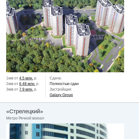
1ккв от
4.5 млн.
р.
Сдача:
2ккв от
6.48 млн.
р.
Полностью сдан
3ккв от
7.9 млн.
р.
Застройщик:
Galaxy Group
«Стрелецкий»
Метро Речной вокзал