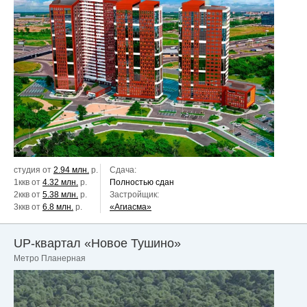
студия от
2.94 млн.
р.
Сдача:
1ккв от
4.32 млн.
р.
Полностью сдан
2ккв от
5.38 млн.
р.
Застройщик:
3ккв от
6.8 млн.
р.
«Агиасма»
UP-квартал «Новое Тушино»
Метро Планерная