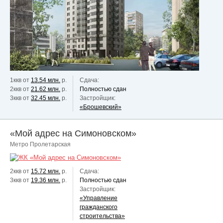
1ккв от
13.54 млн.
р.
Сдача:
2ккв от
21.62 млн.
р.
Полностью сдан
3ккв от
32.45 млн.
р.
Застройщик:
«Брошевский»
«Мой адрес на Симоновском»
Метро Пролетарская
2ккв от
15.72 млн.
р.
Сдача:
3ккв от
19.36 млн.
р.
Полностью сдан
Застройщик:
«Управление
гражданского
строительства»