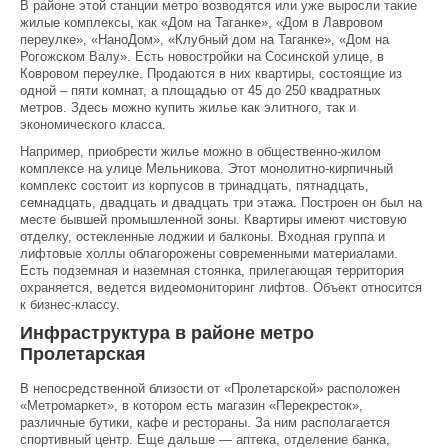
В районе этой станции метро возводятся или уже выросли такие
жилые комплексы, как «Дом на Таганке», «Дом в Лавровом
переулке», «НаноДом», «Клубный дом на Таганке», «Дом на
Рогожском Валу». Есть новостройки на Сосинской улице, в
Ковровом переулке. Продаются в них квартиры, состоящие из
одной – пяти комнат, а площадью от 45 до 250 квадратных
метров. Здесь можно купить жилье как элитного, так и
экономического класса.
Например, приобрести жилье можно в общественно-жилом
комплексе на улице Мельникова. Этот монолитно-кирпичный
комплекс состоит из корпусов в тринадцать, пятнадцать,
семнадцать, двадцать и двадцать три этажа. Построен он был на
месте бывшей промышленной зоны. Квартиры имеют чистовую
отделку, остекленные лоджии и балконы. Входная группа и
лифтовые холлы облагорожены современными материалами.
Есть подземная и наземная стоянка, прилегающая территория
охраняется, ведется видеомониторинг лифтов. Объект относится
к бизнес-классу.
Инфраструктура в районе метро
Пролетарская
В непосредственной близости от «Пролетарской» расположен
«Метромаркет», в котором есть магазин «Перекресток»,
различные бутики, кафе и рестораны. За ним располагается
спортивный центр. Еще дальше — аптека, отделение банка,