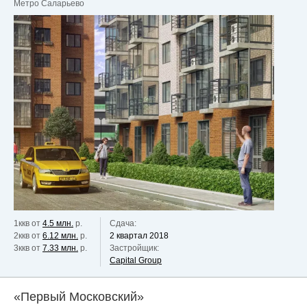
Метро Саларьево
1ккв от
4.5 млн.
р.
Сдача:
2ккв от
6.12 млн.
р.
2 квартал 2018
3ккв от
7.33 млн.
р.
Застройщик:
Capital Group
«Первый Московский»