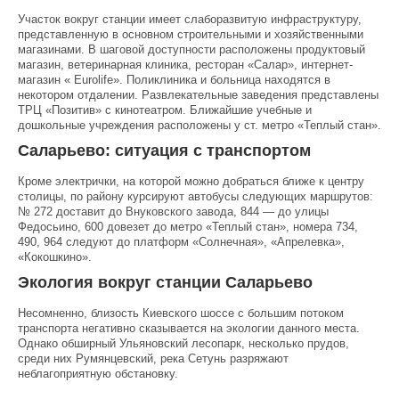
Участок вокруг станции имеет слаборазвитую инфраструктуру,
представленную в основном строительными и хозяйственными
магазинами. В шаговой доступности расположены продуктовый
магазин, ветеринарная клиника, ресторан «Салар», интернет-
магазин « Eurolife». Поликлиника и больница находятся в
некотором отдалении. Развлекательные заведения представлены
ТРЦ «Позитив» с кинотеатром. Ближайшие учебные и
дошкольные учреждения расположены у ст. метро «Теплый стан».
Саларьево: ситуация с транспортом
Кроме электрички, на которой можно добраться ближе к центру
столицы, по району курсируют автобусы следующих маршрутов:
№ 272 доставит до Внуковского завода, 844 — до улицы
Федосьино, 600 довезет до метро «Теплый стан», номера 734,
490, 964 следуют до платформ «Солнечная», «Апрелевка»,
«Кокошкино».
Экология вокруг станции Саларьево
Несомненно, близость Киевского шоссе с большим потоком
транспорта негативно сказывается на экологии данного места.
Однако обширный Ульяновский лесопарк, несколько прудов,
среди них Румянцевский, река Сетунь разряжают
неблагоприятную обстановку.