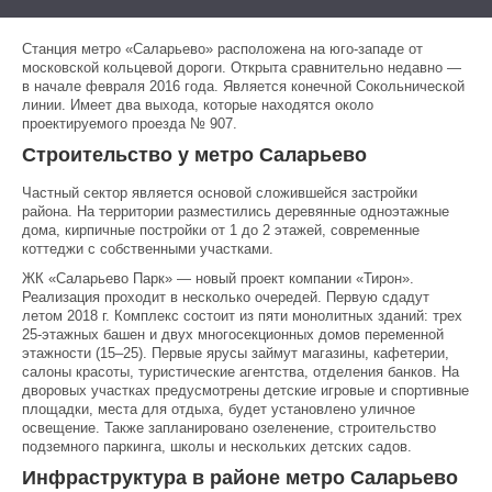
Станция метро «Саларьево» расположена на юго-западе от
московской кольцевой дороги. Открыта сравнительно недавно —
в начале февраля 2016 года. Является конечной Сокольнической
линии. Имеет два выхода, которые находятся около
проектируемого проезда № 907.
Строительство у метро Саларьево
Частный сектор является основой сложившейся застройки
района. На территории разместились деревянные одноэтажные
дома, кирпичные постройки от 1 до 2 этажей, современные
коттеджи с собственными участками.
ЖК «Саларьево Парк» — новый проект компании «Тирон».
Реализация проходит в несколько очередей. Первую сдадут
летом 2018 г. Комплекс состоит из пяти монолитных зданий: трех
25-этажных башен и двух многосекционных домов переменной
этажности (15–25). Первые ярусы займут магазины, кафетерии,
салоны красоты, туристические агентства, отделения банков. На
дворовых участках предусмотрены детские игровые и спортивные
площадки, места для отдыха, будет установлено уличное
освещение. Также запланировано озеленение, строительство
подземного паркинга, школы и нескольких детских садов.
Инфраструктура в районе метро Саларьево