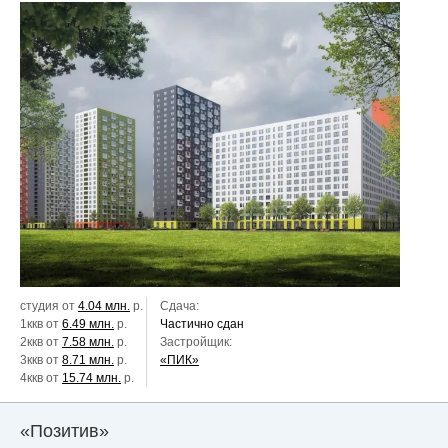
студия от
4.04 млн.
р.
Сдача:
1ккв от
6.49 млн.
р.
Частично сдан
2ккв от
7.58 млн.
р.
Застройщик:
3ккв от
8.71 млн.
р.
«ПИК»
4ккв от
15.74 млн.
р.
«Позитив»