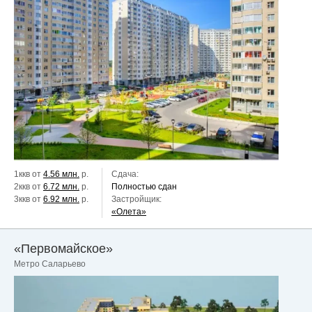
1ккв от
4.56 млн.
р.
Сдача:
2ккв от
6.72 млн.
р.
Полностью сдан
3ккв от
6.92 млн.
р.
Застройщик:
«Олета»
«Первомайское»
Метро Саларьево