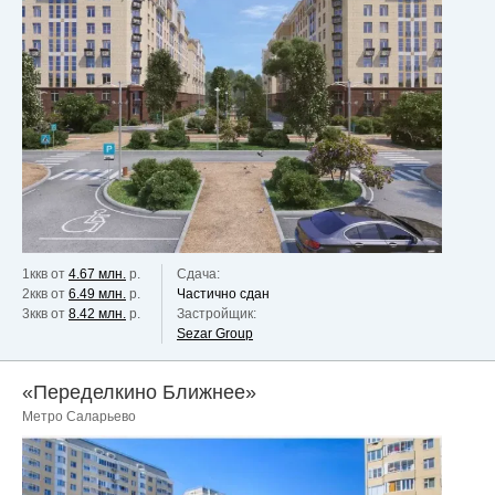
1ккв от
4.67 млн.
р.
Сдача:
2ккв от
6.49 млн.
р.
Частично сдан
3ккв от
8.42 млн.
р.
Застройщик:
Sezar Group
«Переделкино Ближнее»
Метро Саларьево