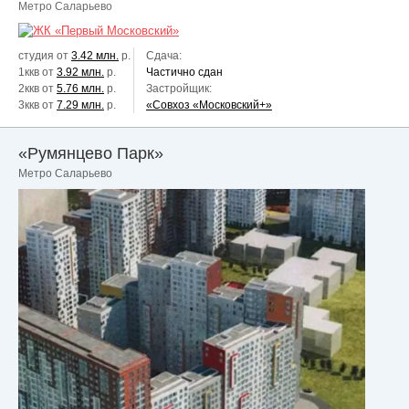
Метро Саларьево
студия от
3.42 млн.
р.
Сдача:
1ккв от
3.92 млн.
р.
Частично сдан
2ккв от
5.76 млн.
р.
Застройщик:
3ккв от
7.29 млн.
р.
«Совхоз «Московский+»
«Румянцево Парк»
Метро Саларьево