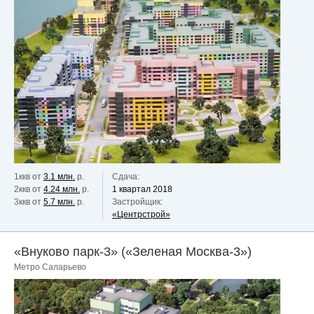
1ккв от
3.1 млн.
р.
Сдача:
2ккв от
4.24 млн.
р.
1 квартал 2018
3ккв от
5.7 млн.
р.
Застройщик:
«Центрстрой»
«Внуково парк-3» («Зеленая Москва-3»)
Метро Саларьево