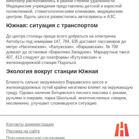
кинотеатр расположились в разной степени удаленности.
Медицинские учреждения представлены детской и взрослой
поликлиникой, стоматологическими клиниками, медицинским
центром. Вдоль шоссе разместились автосервисы и АЗС.
Южная: ситуация с транспортом
До центра столицы проще всего добраться на электричке.
Автобусы под номерами 147, 784, 635 доставят пассажиров до
метро «Нагатинская», «Калужская», «Варшавская». № 708
довезет до остановки «Бирюлево-Западное». Маршрутные такси
407, 413 следуют до платформы «Кутузовская» и
железнодорожной станции Подольск.
Экология вокруг станции Южная
Близость сильно загруженного Варшавского шоссе и
железнодорожных путей крайне негативно влияет на окружающую
среду. Однако наличие Битцевского лесного массива с реками,
ручьями и озерами, парка Школьный, многочисленных скверов,
несомненно, улучшает сложившуюся ситуацию.
Контакты администрации
Реклама на сайте
Пользовательское соглашение