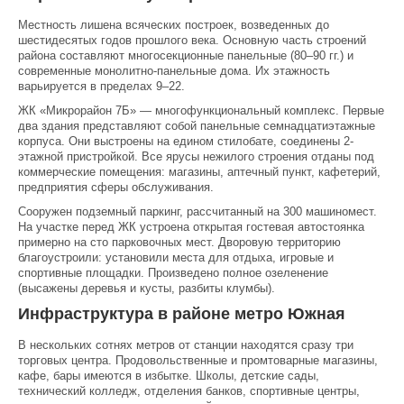
Местность лишена всяческих построек, возведенных до
шестидесятых годов прошлого века. Основную часть строений
района составляют многосекционные панельные (80–90 гг.) и
современные монолитно-панельные дома. Их этажность
варьируется в пределах 9–22.
ЖК «Микрорайон 7Б» — многофункциональный комплекс. Первые
два здания представляют собой панельные семнадцатиэтажные
корпуса. Они выстроены на едином стилобате, соединены 2-
этажной пристройкой. Все ярусы нежилого строения отданы под
коммерческие помещения: магазины, аптечный пункт, кафетерий,
предприятия сферы обслуживания.
Сооружен подземный паркинг, рассчитанный на 300 машиномест.
На участке перед ЖК устроена открытая гостевая автостоянка
примерно на сто парковочных мест. Дворовую территорию
благоустроили: установили места для отдыха, игровые и
спортивные площадки. Произведено полное озеленение
(высажены деревья и кусты, разбиты клумбы).
Инфраструктура в районе метро Южная
В нескольких сотнях метров от станции находятся сразу три
торговых центра. Продовольственные и промтоварные магазины,
кафе, бары имеются в избытке. Школы, детские сады,
технический колледж, отделения банков, спортивные центры,