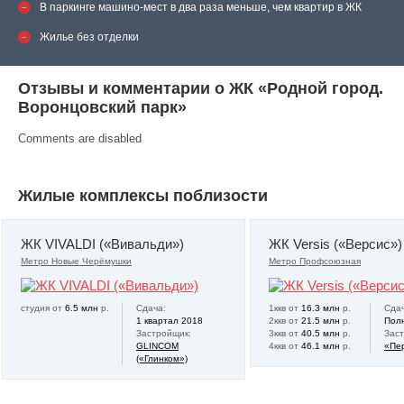
В паркинге машино-мест в два раза меньше, чем квартир в ЖК
Жилье без отделки
Отзывы и комментарии о ЖК «Родной город.
Воронцовский парк»
Comments are disabled
Жилые комплексы поблизости
ЖК VIVALDI («Вивальди»)
ЖК Versis («Версис»)
Метро Новые Черёмушки
Метро Профсоюзная
студия от
6.5 млн
р.
Сдача:
1ккв от
16.3 млн
р.
Сдач
1 квартал 2018
2ккв от
21.5 млн
р.
Пол
Застройщик:
3ккв от
40.5 млн
р.
Зас
GLINCOM
4ккв от
46.1 млн
р.
«Пе
(«Глинком»)