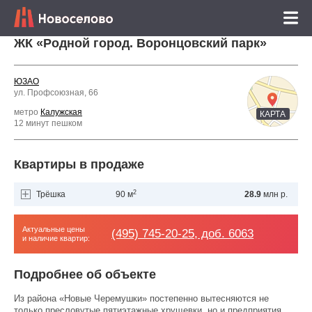
ЖК «Родной город. Воронцовский парк»
ЮЗАО
ул. Профсоюзная, 66
метро
Калужская
КАРТА
12 минут пешком
Квартиры в продаже
2
Трёшка
90 м
28.9
млн р.
Актуальные цены
(495) 745-20-25, доб. 6063
и наличие квартир:
Подробнее об объекте
Из района «Новые Черемушки» постепенно вытесняются не
только пресловутые пятиэтажные хрущевки, но и предприятия,