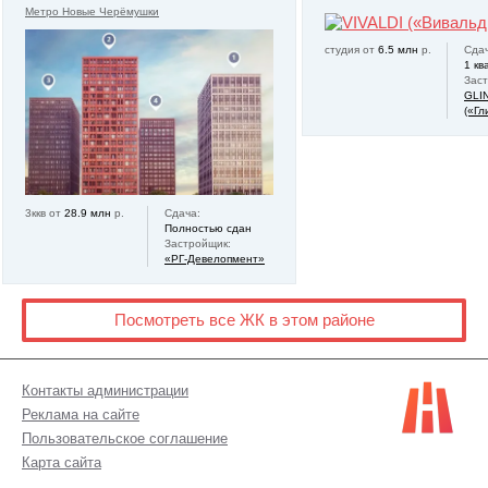
Метро Новые Черёмушки
студия от
6.5 млн
р.
Сдач
1 кв
Зас
GLI
(«Гл
3ккв от
28.9 млн
р.
Сдача:
Полностью сдан
Застройщик:
«РГ-Девелопмент»
Посмотреть все ЖК в этом районе
Контакты администрации
Реклама на сайте
Пользовательское соглашение
Карта сайта