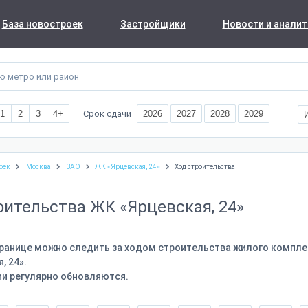
База новостроек
Застройщики
Новости и аналит
Срок сдачи
1
2
3
4+
2026
2027
2028
2029
оек
Москва
ЗАО
ЖК «Ярцевская, 24»
Ход строительства
оительства ЖК «Ярцевская, 24»
транице можно следить за ходом строительства жилого компле
, 24».
и регулярно обновляются.