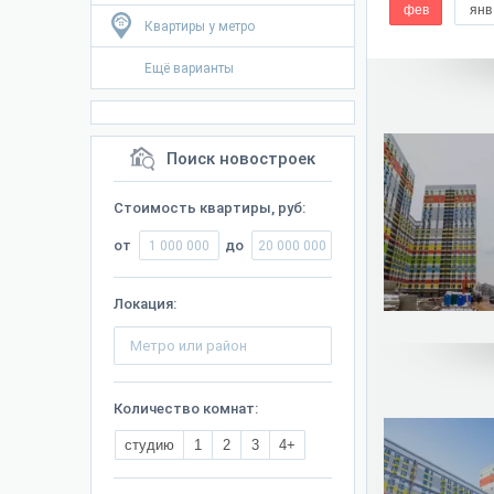
фев
янв
Квартиры у метро
Ещё варианты
Поиск новостроек
Стоимость квартиры, руб:
от
до
Локация:
Количество комнат:
студию
1
2
3
4+