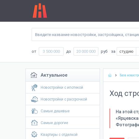
от
до
руб
за
студию
Актуальное
База новостр
Новостройки с ипотекой
Ход стр
Новостройки с рассрочкой
Самые дешевые
На этой с
«Ярцевская
Самые дорогие
Фотографи
Квартиры с отделкой