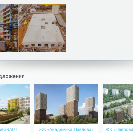
дложения
овGRAD I
ЖК «Академика Павлова»
ЖК «Павлова 