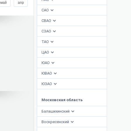
май
апр
САО
СВАО
СЗАО
ТАО
ЦАО
ЮАО
ЮВАО
ЮЗАО
Московская область
Балашихинский
Воскресенский