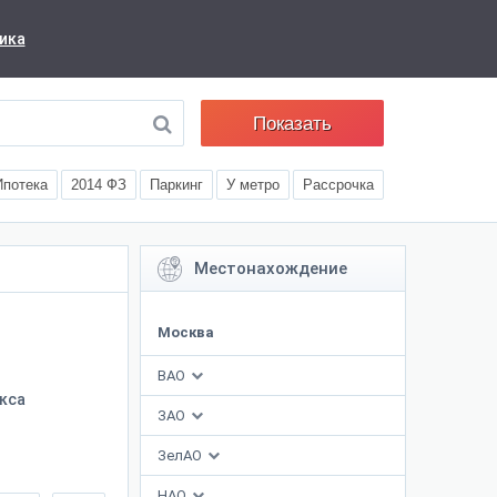
ика
Показать
Ипотека
2014 ФЗ
Паркинг
У метро
Рассрочка
Местонахождение
Москва
ВАО
кса
ЗАО
ЗелАО
НАО