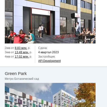
2ккв от
8.83 млн.
р.
Сдача:
3ккв от
13.48 млн.
р.
4 квартал 2023
4ккв от
17.02 млн.
р.
Застройщик:
AFI Development
Green Park
Метро Ботанический сад