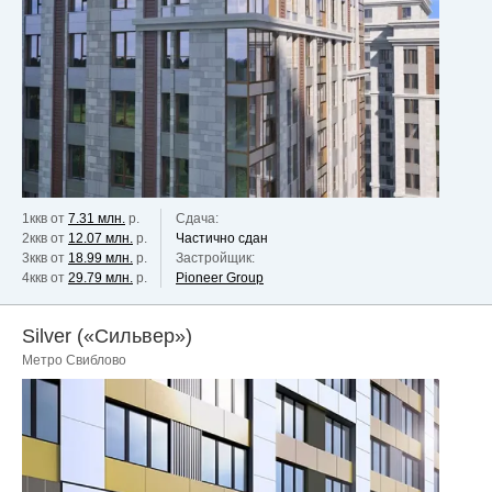
1ккв от
7.31 млн.
р.
Сдача:
2ккв от
12.07 млн.
р.
Частично сдан
3ккв от
18.99 млн.
р.
Застройщик:
4ккв от
29.79 млн.
р.
Pioneer Group
Silver («Сильвер»)
Метро Свиблово