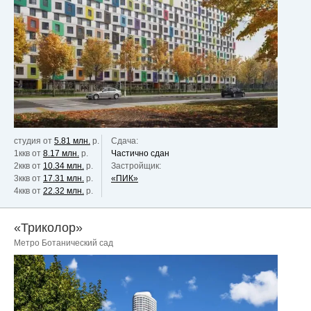
студия от
5.81 млн.
р.
Сдача:
1ккв от
8.17 млн.
р.
Частично сдан
2ккв от
10.34 млн.
р.
Застройщик:
3ккв от
17.31 млн.
р.
«ПИК»
4ккв от
22.32 млн.
р.
«Триколор»
Метро Ботанический сад