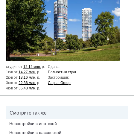
студия от
12.12 млн.
р.
Сдача:
1ккв от
14.27 млн.
р.
Полностью сдан
2ккв от
18.16 млн.
р.
Застройщик:
3ккв от
22.36 млн.
р.
Capital Group
4ккв от
36.48 млн.
р.
Смотрите так же
Новостройки с ипотекой
Новостройки с рассрочкой