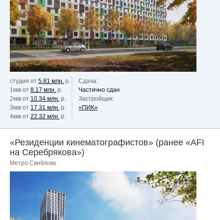
студия от
5.81 млн.
р.
Сдача:
1ккв от
8.17 млн.
р.
Частично сдан
2ккв от
10.34 млн.
р.
Застройщик:
3ккв от
17.31 млн.
р.
«ПИК»
4ккв от
22.32 млн.
р.
«Резиденции кинематографистов» (ранее «AFI
на Серебрякова»)
Метро Свиблово