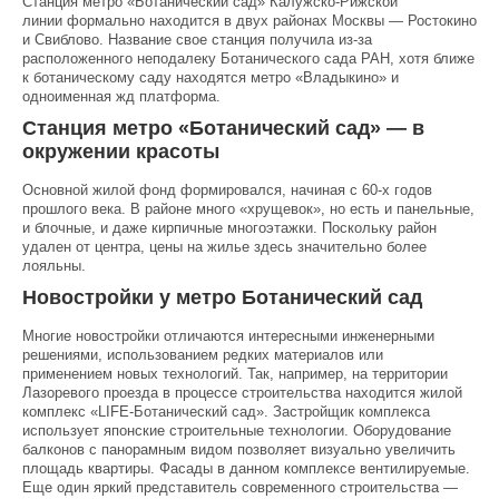
Станция метро «Ботанический сад» Калужско-Рижской
линии формально находится в двух районах Москвы — Ростокино
и Свиблово. Название свое станция получила из-за
расположенного неподалеку Ботанического сада РАН, хотя ближе
к ботаническому саду находятся метро «Владыкино» и
одноименная жд платформа.
Станция метро «Ботанический сад» — в
окружении красоты
Основной жилой фонд формировался, начиная с 60-х годов
прошлого века. В районе много «хрущевок», но есть и панельные,
и блочные, и даже кирпичные многоэтажки. Поскольку район
удален от центра, цены на жилье здесь значительно более
лояльны.
Новостройки у метро Ботанический сад
Многие новостройки отличаются интересными инженерными
решениями, использованием редких материалов или
применением новых технологий. Так, например, на территории
Лазоревого проезда в процессе строительства находится жилой
комплекс «LIFE-Ботанический сад». Застройщик комплекса
использует японские строительные технологии. Оборудование
балконов с панорамным видом позволяет визуально увеличить
площадь квартиры. Фасады в данном комплексе вентилируемые.
Еще один яркий представитель современного строительства —