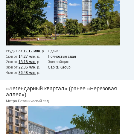
студия от
12.12 млн.
р.
Сдача:
1ккв от
14.27 млн.
р.
Полностью сдан
2ккв от
18.16 млн.
р.
Застройщик:
3ккв от
22.36 млн.
р.
Capital Group
4ккв от
36.48 млн.
р.
«Легендарный квартал» (ранее «Березовая
аллея»)
Метро Ботанический сад