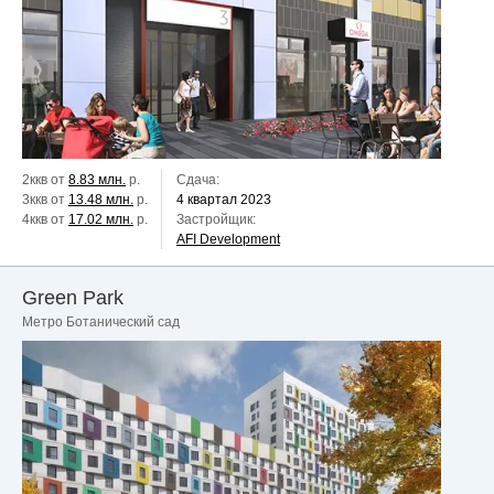
2ккв от
8.83 млн.
р.
Сдача:
3ккв от
13.48 млн.
р.
4 квартал 2023
4ккв от
17.02 млн.
р.
Застройщик:
AFI Development
Green Park
Метро Ботанический сад