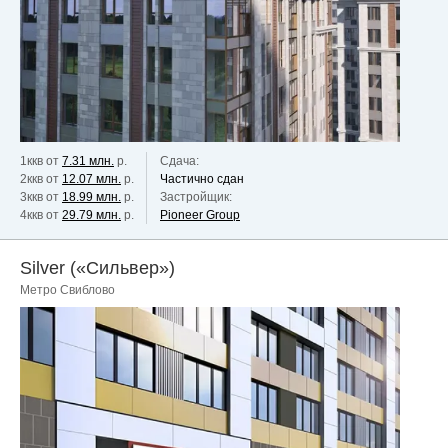
1ккв от
7.31 млн.
р.
Сдача:
2ккв от
12.07 млн.
р.
Частично сдан
3ккв от
18.99 млн.
р.
Застройщик:
4ккв от
29.79 млн.
р.
Pioneer Group
Silver («Сильвер»)
Метро Свиблово