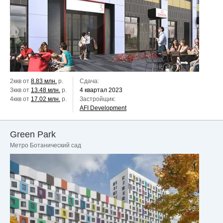
2ккв от
8.83 млн.
р.
Сдача:
3ккв от
13.48 млн.
р.
4 квартал 2023
4ккв от
17.02 млн.
р.
Застройщик:
AFI Development
Green Park
Метро Ботанический сад