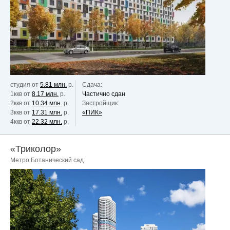
студия от
5.81 млн.
р.
Сдача:
1ккв от
8.17 млн.
р.
Частично сдан
2ккв от
10.34 млн.
р.
Застройщик:
3ккв от
17.31 млн.
р.
«ПИК»
4ккв от
22.32 млн.
р.
«Триколор»
Метро Ботанический сад