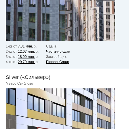
1ккв от
7.31 млн.
р.
Сдача:
2ккв от
12.07 млн.
р.
Частично сдан
3ккв от
18.99 млн.
р.
Застройщик:
4ккв от
29.79 млн.
р.
Pioneer Group
Silver («Сильвер»)
Метро Свиблово