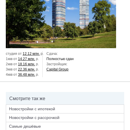
студия от
12.12 млн.
р.
Сдача:
1ккв от
14.27 млн.
р.
Полностью сдан
2ккв от
18.16 млн.
р.
Застройщик:
3ккв от
22.36 млн.
р.
Capital Group
4ккв от
36.48 млн.
р.
Смотрите так же
Новостройки с ипотекой
Новостройки с рассрочкой
Самые дешёвые