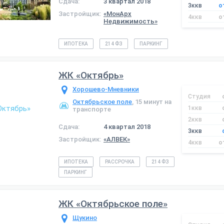
Сдача:
3 квартал 2018
3ккв
о
Застройщик:
«МонАрх
4ккв
о
Недвижимость»
ИПОТЕКА
214 ФЗ
ПАРКИНГ
ЖК «Октябрь»
Хорошево-Мневники
Студия
Октябрьское поле
, 15 минут на
1ккв
транспорте
2ккв
Сдача:
4 квартал 2018
3ккв
Застройщик:
«АЛВЕК»
4ккв
о
ИПОТЕКА
РАССРОЧКА
214 ФЗ
ПАРКИНГ
ЖК «Октябрьское поле»
Щукино