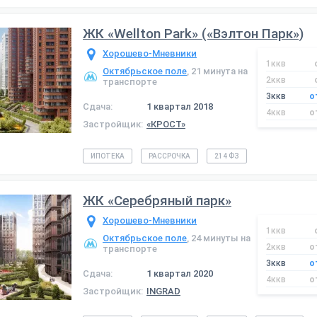
ЖК «Wellton Park» («Вэлтон Парк»)
Хорошево-Мневники
1ккв
Октябрьское поле
, 21 минута на
2ккв
транспорте
3ккв
о
Сдача:
1 квартал 2018
4ккв
о
Застройщик:
«КРОСТ»
ИПОТЕКА
РАССРОЧКА
214 ФЗ
ЖК «Серебряный парк»
Хорошево-Мневники
1ккв
Октябрьское поле
, 24 минуты на
2ккв
о
транспорте
3ккв
о
Сдача:
1 квартал 2020
4ккв
о
Застройщик:
INGRAD