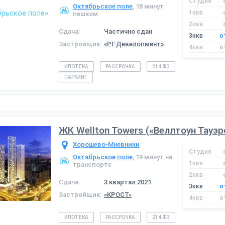
Студия
Октябрьское поле
, 18 минут
1ккв
пешком
2ккв
Сдача:
Частично сдан
3ккв
о
Застройщик:
«РГ-Девелопмент»
4ккв
о
ИПОТЕКА
РАССРОЧКА
214 ФЗ
ПАРКИНГ
ЖК Wellton Towers («Веллтоун Тауэр
Хорошево-Мневники
Студия
Октябрьское поле
, 19 минут на
1ккв
транспорте
2ккв
Сдача:
3 квартал 2021
3ккв
о
Застройщик:
«КРОСТ»
4ккв
о
ИПОТЕКА
РАССРОЧКА
214 ФЗ