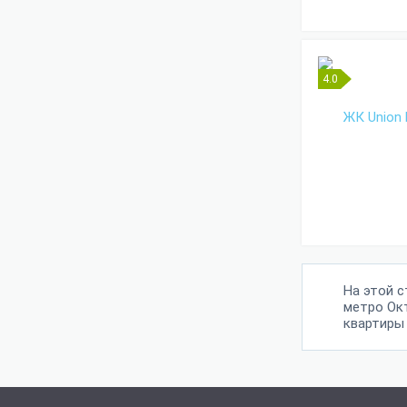
4.0
На этой 
метро Ок
квартиры о