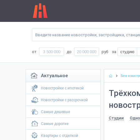
от
до
руб
за
студию
Актуальное
База новостр
Новостройки с ипотекой
Трёхко
Новостройки с рассрочкой
новостр
Самые дешевые
Студии
Одно
Самые дорогие
Квартиры с отделкой