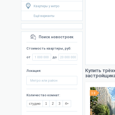
Квартиры у метро
Ещё варианты
Поиск новостроек
Стоимость квартиры, руб:
от
до
Купить трёх
Локация:
застройщик
3.8
Количество комнат:
студию
1
2
3
4+