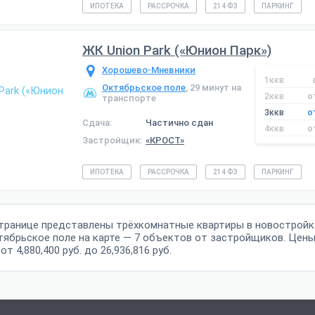
ИПОТЕКА
РАССРОЧКА
214 ФЗ
ПАРКИНГ
ЖК Union Park («Юнион Парк»)
Хорошево-Мневники
1ккв
Октябрьское поле
, 29 минут на
2ккв
о
транспорте
3ккв
о
Сдача:
Частично сдан
4ккв
о
Застройщик:
«КРОСТ»
ИПОТЕКА
РАССРОЧКА
214 ФЗ
ПАРКИНГ
странице представлены трёхкомнатные квартиры в новостройк
тябрьское поле на карте — 7 объектов от застройщиков. Цены
т 4,880,400 руб. до 26,936,816 руб.