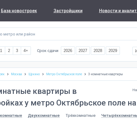
База новостроек
Застройщики
Новости и аналит
Срок сдачи
1
2
3
4+
2026
2027
2028
2029
оек
Москва
Щукино
Метро Октябрьское поле
3-комнатные квартиры
мнатные квартиры в
На
ойках у метро Октябрьское поле на
Трёхкомнатные
комнатные
Двухкомнатные
Четырёхкомнатн