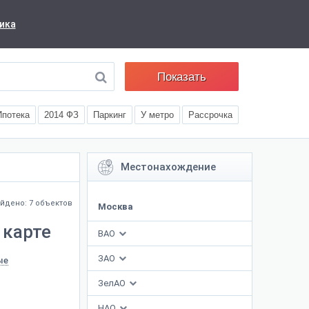
ика
Показать
Ипотека
2014 ФЗ
Паркинг
У метро
Рассрочка
Местонахождение
йдено: 7 объектов
Москва
 карте
ВАО
ЗАО
ые
ЗелАО
НАО