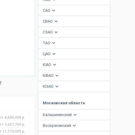
САО
СВАО
СЗАО
ТАО
ЦАО
ЮАО
ЮВАО
т
ЮЗАО
Московская область
Балашихинский
от 4,880,400 р.
от 7,427,700 р.
Воскресенский
т 11,773,000 р.