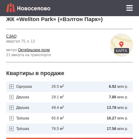
ЖК «Wellton Park» («Вэлтон Парк»)
СЗАО
квартал 75, к. 12
метро
Октябрьское поле
КАРТА
21 минута на транспорте
Квартиры в продаже
2
Однушка
26.5 м
6.92
млн р.
2
Двушка
29.1 м
7.86
млн р.
2
Двушка
49.4 м
13.78
млн р.
2
Трёшка
65.6 м
16.27
млн р.
2
Трёшка
76.5 м
17.56
млн р.