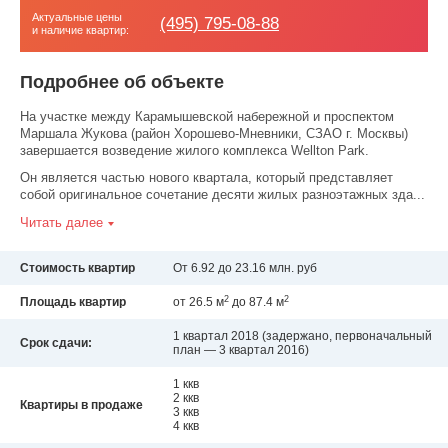
Актуальные цены
(495) 795-08-88
и наличие квартир:
Подробнее об объекте
На участке между Карамышевской набережной и проспектом
Маршала Жукова (район Хорошево-Мневники, СЗАО г. Москвы)
завершается возведение жилого комплекса Wellton Park.
Он является частью нового квартала, который представляет
собой оригинальное сочетание десяти жилых разноэтажных зда...
Читать далее
Стоимость квартир
От 6.92 до 23.16 млн. руб
2
2
Площадь квартир
от 26.5 м
до 87.4 м
1 квартал 2018
(задержано, первоначальный
Срок сдачи:
план — 3 квартал 2016)
1 ккв
2 ккв
Квартиры в продаже
3 ккв
4 ккв