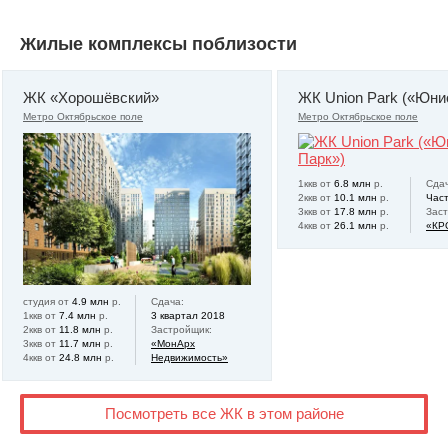
Жилые комплексы поблизости
ЖК «Хорошёвский»
ЖК Union Park («Юни
Метро Октябрьское поле
Метро Октябрьское поле
1ккв от
6.8 млн
р.
Сдач
2ккв от
10.1 млн
р.
Час
3ккв от
17.8 млн
р.
Зас
4ккв от
26.1 млн
р.
«КР
студия от
4.9 млн
р.
Сдача:
1ккв от
7.4 млн
р.
3 квартал 2018
2ккв от
11.8 млн
р.
Застройщик:
3ккв от
11.7 млн
р.
«МонАрх
4ккв от
24.8 млн
р.
Недвижимость»
Посмотреть все ЖК в этом районе