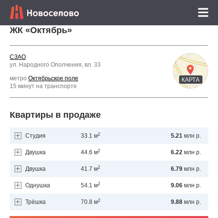
ЖК «Октябрь»
СЗАО
ул. Народного Ополчения, вл. 33
метро
Октябрьское поле
КАРТА
15 минут на транспорте
Квартиры в продаже
2
Студия
33.1 м
5.21
млн р.
2
Двушка
44.6 м
6.22
млн р.
2
Двушка
41.7 м
6.79
млн р.
2
Однушка
54.1 м
9.06
млн р.
2
Трёшка
70.8 м
9.88
млн р.