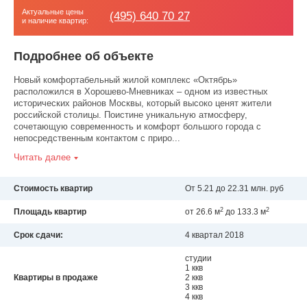
Актуальные цены
(495) 640 70 27
и наличие квартир:
Подробнее об объекте
Новый комфортабельный жилой комплекс «Октябрь»
расположился в Хорошево-Мневниках – одном из известных
исторических районов Москвы, который высоко ценят жители
российской столицы. Поистине уникальную атмосферу,
сочетающую современность и комфорт большого города с
непосредственным контактом с приро...
Читать далее
Стоимость квартир
От 5.21 до 22.31 млн. руб
2
2
Площадь квартир
от 26.6 м
до 133.3 м
Срок сдачи:
4 квартал 2018
студии
1 ккв
Квартиры в продаже
2 ккв
3 ккв
4 ккв