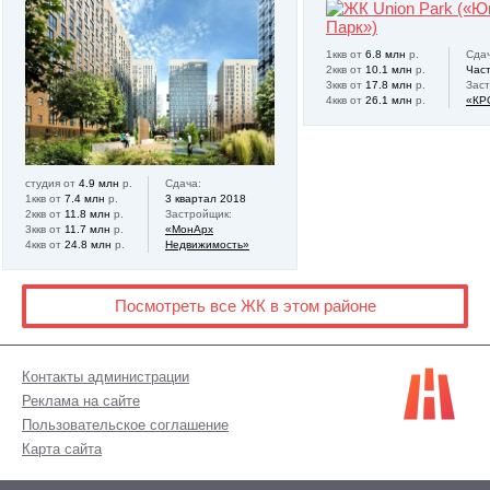
1ккв от
6.8 млн
р.
Сдач
2ккв от
10.1 млн
р.
Час
3ккв от
17.8 млн
р.
Зас
4ккв от
26.1 млн
р.
«КР
студия от
4.9 млн
р.
Сдача:
1ккв от
7.4 млн
р.
3 квартал 2018
2ккв от
11.8 млн
р.
Застройщик:
3ккв от
11.7 млн
р.
«МонАрх
4ккв от
24.8 млн
р.
Недвижимость»
Посмотреть все ЖК в этом районе
Контакты администрации
Реклама на сайте
Пользовательское соглашение
Карта сайта