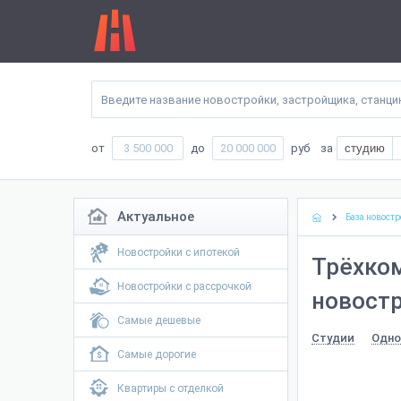
от
до
руб
за
студию
Актуальное
База новостр
Новостройки с ипотекой
Трёхко
Новостройки с рассрочкой
новостр
Самые дешевые
Студии
Одно
Самые дорогие
Квартиры с отделкой