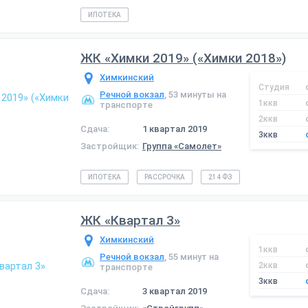
ИПОТЕКА
ЖК «Химки 2019» («Химки 2018»)
Химкинский
Студия
Речной вокзал
, 53 минуты на
1ккв
транспорте
2ккв
Сдача:
1 квартал 2019
3ккв
Застройщик:
Группа «Самолет»
ИПОТЕКА
РАССРОЧКА
214 ФЗ
ЖК «Квартал 3»
Химкинский
1ккв
Речной вокзал
, 55 минут на
2ккв
транспорте
3ккв
Сдача:
3 квартал 2019