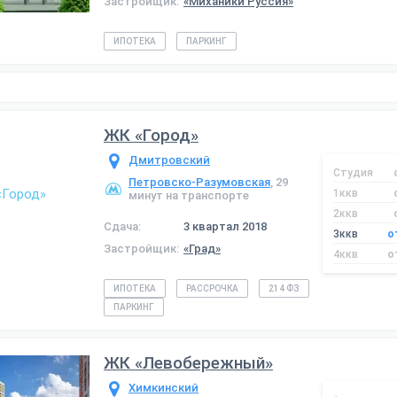
Застройщик:
«Миханики Руссия»
ИПОТЕКА
ПАРКИНГ
ЖК «Город»
Дмитровский
Студия
Петровско-Разумовская
, 29
1ккв
минут на транспорте
2ккв
Сдача:
3 квартал 2018
3ккв
о
Застройщик:
«Град»
4ккв
о
ИПОТЕКА
РАССРОЧКА
214 ФЗ
ПАРКИНГ
ЖК «Левобережный»
Химкинский