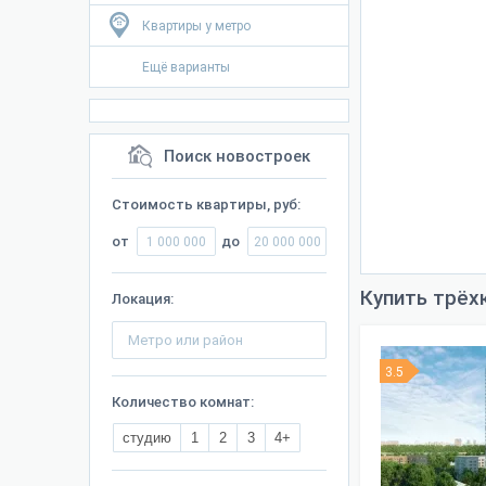
Квартиры у метро
Ещё варианты
Поиск новостроек
Стоимость квартиры, руб:
от
до
Купить трёх
Локация:
3.5
Количество комнат:
студию
1
2
3
4+