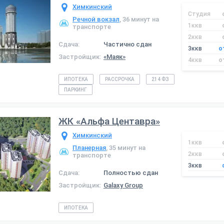
Химкинский
Студия
Речной вокзал
, 36 минут на
1ккв
транспорте
2ккв
Сдача:
Частично сдан
3ккв
о
Застройщик:
«Маяк»
4ккв
о
ИПОТЕКА
РАССРОЧКА
214 ФЗ
ПАРКИНГ
ЖК «Альфа Центавра»
Химкинский
1ккв
Планерная
, 35 минут на
2ккв
транспорте
3ккв
Сдача:
Полностью сдан
Застройщик:
Galaxy Group
ИПОТЕКА