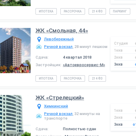
ИПОТЕКА
РАССРОЧКА
214 ФЗ
ПАРКИНГ
ЖК «Смольная, 44»
Левобережный
Студия
Речной вокзал
, 28 минут пешком
1ккв
Сдача:
4 квартал 2018
2ккв
3ккв
Застройщик:
«Автоевросервис-М»
ИПОТЕКА
РАССРОЧКА
214 ФЗ
ЖК «Стрелецкий»
Химкинский
1ккв
Речной вокзал
, 32 минуты на
2ккв
транспорте
3ккв
о
Сдача:
Полностью сдан