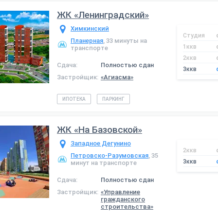
ЖК «Ленинградский»
Химкинский
Студия
Планерная
, 33 минуты на
1ккв
транспорте
2ккв
Сдача:
Полностью сдан
3ккв
Застройщик:
«Агиасма»
ИПОТЕКА
ПАРКИНГ
ЖК «На Базовской»
Западное Дегунино
2ккв
Петровско-Разумовская
, 35
3ккв
минут на транспорте
Сдача:
Полностью сдан
Застройщик:
«Управление
гражданского
строительства»