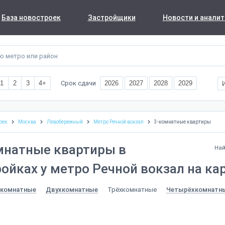
База новостроек
Застройщики
Новости и аналит
Срок сдачи
1
2
3
4+
2026
2027
2028
2029
оек
Москва
Левобережный
Метро Речной вокзал
3-комнатные квартиры
мнатные квартиры в
Най
ойках у метро Речной вокзал на ка
Трёхкомнатные
комнатные
Двухкомнатные
Четырёхкомнатн