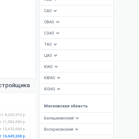
САО
СВАО
СЗАО
ТАО
ЦАО
ЮАО
ЮВАО
астройщика
ЮЗАО
Московская область
от 8,242,910 р.
Балашихинский
т 11,084,880 р.
т 12,433,000 р.
Воскресенский
т 16,649,248 р.