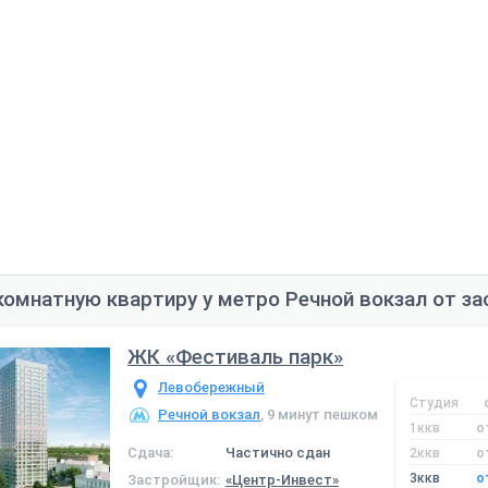
комнатную квартиру у метро Речной вокзал от з
ЖК «Фестиваль парк»
Левобережный
Студия
Речной вокзал
, 9 минут пешком
1ккв
о
Сдача:
Частично сдан
2ккв
о
3ккв
о
Застройщик:
«Центр-Инвест»