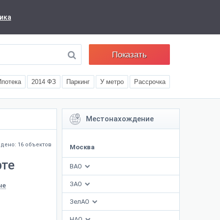
ика
Показать
Ипотека
2014 ФЗ
Паркинг
У метро
Рассрочка
Местонахождение
дено: 16 объектов
Москва
рте
ВАО
ЗАО
ые
ЗелАО
НАО