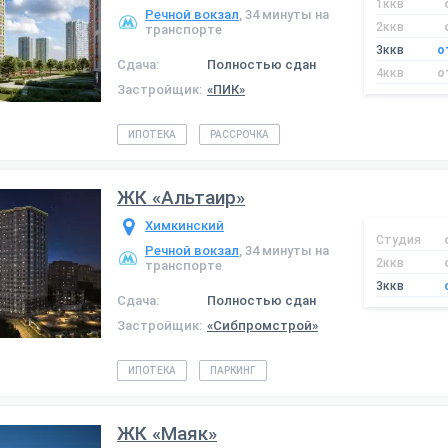
1ккв
Речной вокзал
, 34 минуты на
2ккв
транспорте
3ккв
о
Сдача:
Полностью сдан
4ккв
о
Застройщик:
«ПИК»
ИПОТЕКА
РАССРОЧКА
ЖК «Альтаир»
Химкинский
Студия
Речной вокзал
, 34 минуты на
2ккв
транспорте
3ккв
Сдача:
Полностью сдан
Застройщик:
«Сибпромстрой»
ИПОТЕКА
ПАРКИНГ
ЖК «Маяк»