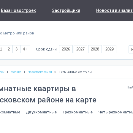
База новостроек
Застройщики
Новости и аналит
Срок сдачи
1
2
3
4+
2026
2027
2028
2029
оек
Москва
Новомосковский
1-комнатные квартиры
мнатные квартиры в
Най
ковском районе на карте
комнатные
Двухкомнатные
Трёхкомнатные
Четырёхкомнатн