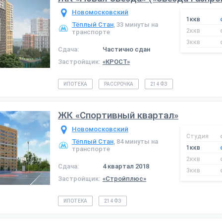
Новомосковский
1ккв
Тёплый Стан
, 33 минуты на
2ккв
транспорте
3ккв
Сдача:
Частично сдан
Застройщик:
«КРОСТ»
ИПОТЕКА
РАССРОЧКА
214 ФЗ
ЖК «Спортивный квартал»
Новомосковский
Студия
Тёплый Стан
, 84 минуты на
1ккв
транспорте
2ккв
Сдача:
4 квартал 2018
3ккв
Застройщик:
«Стройплюс»
ИПОТЕКА
214 ФЗ