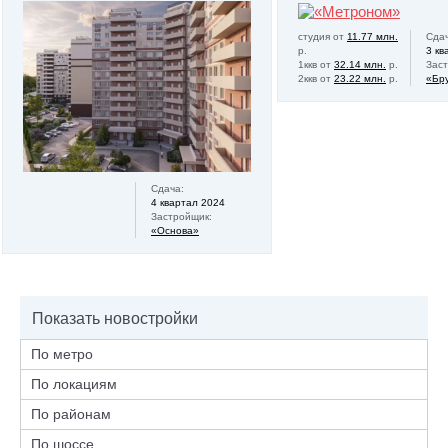
студия от
11.77 млн.
Сдач
р.
3 кв
1ккв от
32.14 млн.
р.
Зас
2ккв от
23.22 млн.
р.
«Бр
Сдача:
4 квартал 2024
Застройщик:
«Основа»
Показать новостройки
По метро
По локациям
По районам
По шоссе